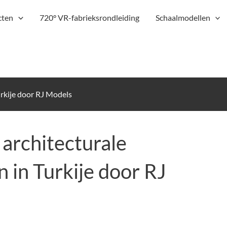
cten
720° VR-fabrieksrondleiding
Schaalmodellen
rkije door RJ Models
architecturale
in Turkije door RJ