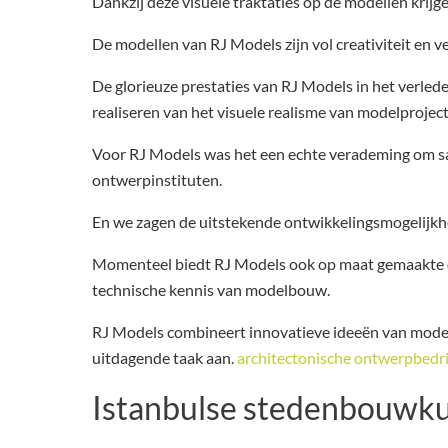
Dankzij deze visuele traktaties op de modellen krij
De modellen van RJ Models zijn vol creativiteit en 
De glorieuze prestaties van RJ Models in het verled
realiseren van het visuele realisme van modelprojec
Voor RJ Models was het een echte verademing om sa
ontwerpinstituten.
En we zagen de uitstekende ontwikkelingsmogelijkhe
Momenteel biedt RJ Models ook op maat gemaakte o
technische kennis van modelbouw.
RJ Models combineert innovatieve ideeën van model
uitdagende taak aan.
architectonische ontwerpbedr
Istanbulse stedenbouwk