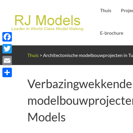
Ga
Thuis
Proje
naar
de
inhoud
E-brochure
Facebook
Thuis
>
Architectonische modelbouwprojecten in Tu
Twitter
Email
Verbazingwekkende 
Delen
modelbouwprojecten 
Models