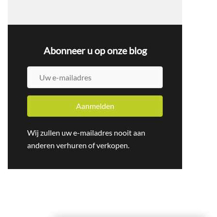
Abonneer u op onze blog
U
w
e
Aanmelden
-
m
Wij zullen uw e-mailadres nooit aan
a
anderen verhuren of verkopen.
i
l
a
d
r
e