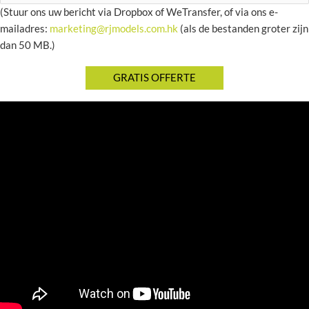
(Stuur ons uw bericht via Dropbox of WeTransfer, of via ons e-
mailadres:
marketing@rjmodels.com.hk
(als de bestanden groter zijn
dan 50 MB.)