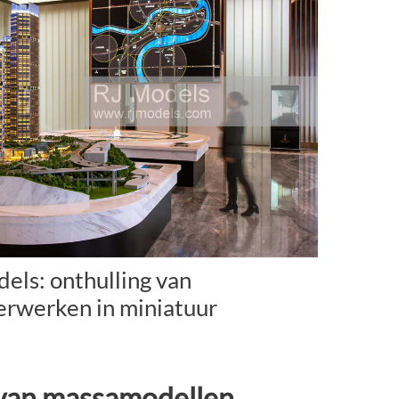
els: onthulling van
erwerken in miniatuur
 van massamodellen