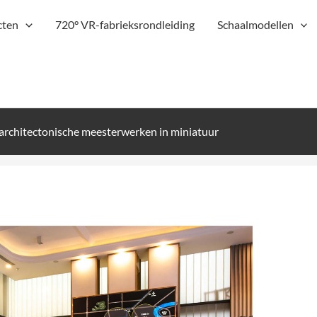
cten
720° VR-fabrieksrondleiding
Schaalmodellen
architectonische meesterwerken in miniatuur