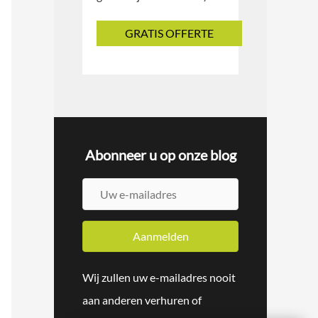
Abonneer u op onze blog
U
w
e
Aanmelden
-
Wij zullen uw e-mailadres nooit
m
aan anderen verhuren of
a