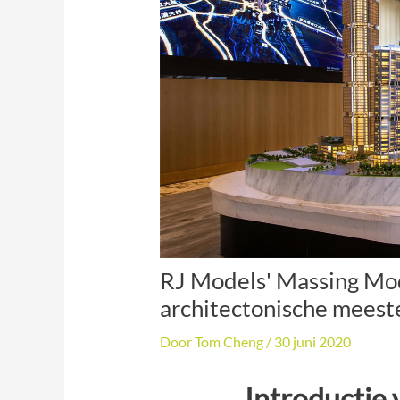
RJ Models' Massing Mod
architectonische meest
Door
Tom Cheng
/
30 juni 2020
Introductie