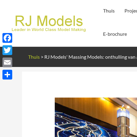
Ga
Thuis
Proje
naar
de
inhoud
E-brochure
Facebook
Thuis
>
RJ Models' Massing Models: onthulling van 
Twitter
Email
Delen