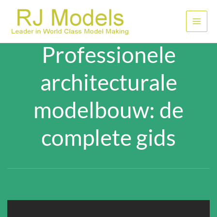
Ga
naar
Hoof
de
inhoud
Professionele
architecturale
modelbouw: de
complete gids