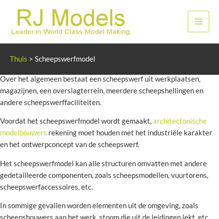
Ga
naar
Hoof
de
inhoud
Scheepswerfmodel
Thuis
>
Scheepswerfmodel
Over het algemeen bestaat een scheepswerf uit werkplaatsen,
magazijnen, een overslagterrein, meerdere scheepshellingen en
andere scheepswerffaciliteiten.
Voordat het scheepswerfmodel wordt gemaakt,
architectonische
modelbouwers
rekening moet houden met het industriële karakter
en het ontwerpconcept van de scheepswerf.
Het scheepswerfmodel kan alle structuren omvatten met andere
gedetailleerde componenten, zoals scheepsmodellen, vuurtorens,
scheepswerfaccessoires, etc.
In sommige gevallen worden elementen uit de omgeving, zoals
scheepsbouwers aan het werk, stoom die uit de leidingen lekt, etc.,