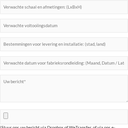
(Stuur ons uw bericht via Dropbox of WeTransfer, of via ons e-