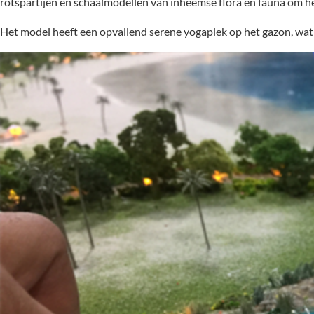
rotspartijen en schaalmodellen van inheemse flora en fauna om he
Het model heeft een opvallend serene yogaplek op het gazon, wat