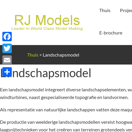
Ga
Thuis
Proje
naar
de
inhoud
E-brochure
Facebook
Thuis
>
Landschapsmodel
Twitter
Landschapsmodel
Email
Delen
Een landschapsmodel integreert diverse landschapselementen, wa
windturbines, naast gespecialiseerde topografie en landvormen.
Als representatie van natuurlijke landschappen vatten deze maque
De productie van weelderige landschapsmodellen vereist hoogwaar
laagsnijtechnieken voor het creëren van terreinen grotendeels ve