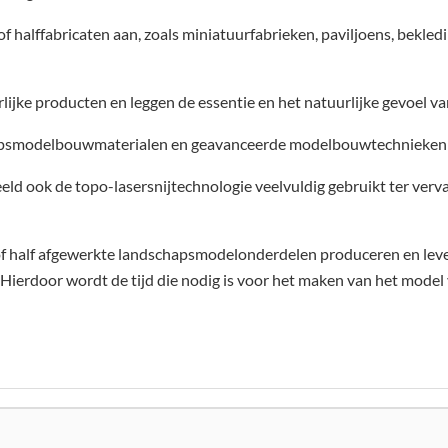
 halffabricaten aan, zoals miniatuurfabrieken, paviljoens, bekle
jke producten en leggen de essentie en het natuurlijke gevoel van
psmodelbouwmaterialen en geavanceerde modelbouwtechnieken 
ld ook de topo-lasersnijtechnologie veelvuldig gebruikt ter verva
of half afgewerkte landschapsmodelonderdelen produceren en levere
erdoor wordt de tijd die nodig is voor het maken van het model 