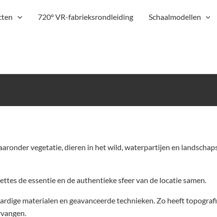
cten
720° VR-fabrieksrondleiding
Schaalmodellen
aronder vegetatie, dieren in het wild, waterpartijen en landsch
ttes de essentie en de authentieke sfeer van de locatie samen.
dige materialen en geavanceerde technieken. Zo heeft topografis
rvangen.