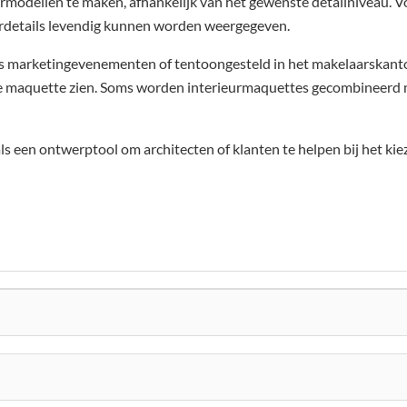
rmodellen te maken, afhankelijk van het gewenste detailniveau. 
urdetails levendig kunnen worden weergegeven.
ens marketingevenementen of tentoongesteld in het makelaarskant
 de maquette zien. Soms worden interieurmaquettes gecombineerd 
 een ontwerptool om architecten of klanten te helpen bij het kie