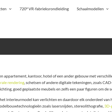
cten
720° VR-fabrieksrondleiding
Schaalmodellen
 een appartement, kantoor, hotel of een ander gebouw met verschi
rale rendering
, schetsen of andere digitale tekeningen, zoals C
chting, goed geplaatste meubels en zelfs een paar figuren om de sc
 het interieurmodel kan verlichten en daardoor elk onderdeel van h
odelbouwtechnologieën zoals lasersnijden, stereolithografie,
3D-g