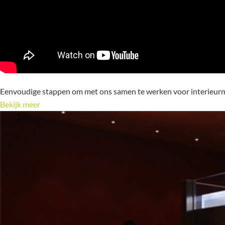
Eenvoudige stappen om met ons samen te werken voor interieur
Bekijk meer