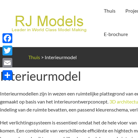
Ga
Thuis
Proje
naar
de
inhoud
E-brochure
Facebook
Thuis
>
Interieurmodel
Twitter
Interieurmodel
Email
Delen
Interieurmodellen zijn in wezen een ruimtelijke plattegrond van
gemaakt op basis van het interieurontwerpconcept.
3D architectu
indeling van de ruimte bevatten, een passend kleurenschema, verli
Het verlichtingssysteem is essentieel omdat het de hele vloer van
komen. Een combinatie van verschillende efficiënte en hightech m