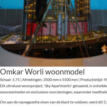
Omkar Worli woonmodel
Schaal: 1:75 | Afmetingen: 3500 mm x 5500 mm | Productietijd: 4
Dit ultraluxe woonproject, 'Sky Apartments' genaamd, is ontwikk
wooneenheden en exclusieve voorzieningen, waaronder meditatie
Om aan de nauwgezette eisen van de klant te voldoen, werd dit 5