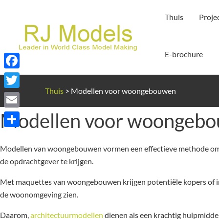
Ga
Thuis
Proje
naar
de
inhoud
E-brochure
Facebook
Thuis
>
Modellen voor woongebouwen
Twitter
Modellen voor woongeb
Email
Delen
Modellen van woongebouwen vormen een effectieve methode om go
de opdrachtgever te krijgen.
Met maquettes van woongebouwen krijgen potentiële kopers of inv
de woonomgeving zien.
Daarom,
architectuurmodellen
dienen als een krachtig hulpmidde