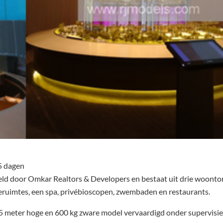
5 dagen
eld door Omkar Realtors & Developers en bestaat uit drie woontor
ruimtes, een spa, privébioscopen, zwembaden en restaurants.
,5 meter hoge en 600 kg zware model vervaardigd onder supervisi