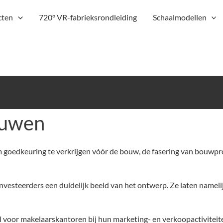
cten
720° VR-fabrieksrondleiding
Schaalmodellen
ouwen
edkeuring te verkrijgen vóór de bouw, de fasering van bouwpro
esteerders een duidelijk beeld van het ontwerp. Ze laten nameli
l voor makelaarskantoren bij hun marketing- en verkoopactiviteit