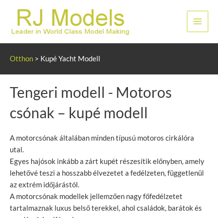
Ugrás
a
Főme
tartalomhoz
Otthon
>
Kupé Yacht Modell
Tengeri modell - Motoros
csónak – kupé modell
A motorcsónak általában minden típusú motoros cirkálóra
utal.
Egyes hajósok inkább a zárt kupét részesítik előnyben, amely
lehetővé teszi a hosszabb élvezetet a fedélzeten, függetlenül
az extrém időjárástól.
A motorcsónak modellek jellemzően nagy főfedélzetet
tartalmaznak luxus belső terekkel, ahol családok, barátok és