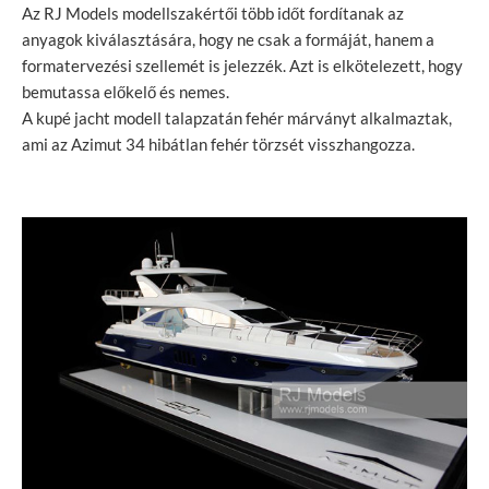
Az RJ Models modellszakértői több időt fordítanak az
anyagok kiválasztására, hogy ne csak a formáját, hanem a
formatervezési szellemét is jelezzék. Azt is elkötelezett, hogy
bemutassa előkelő és nemes.
A kupé jacht modell talapzatán fehér márványt alkalmaztak,
ami az Azimut 34 hibátlan fehér törzsét visszhangozza.