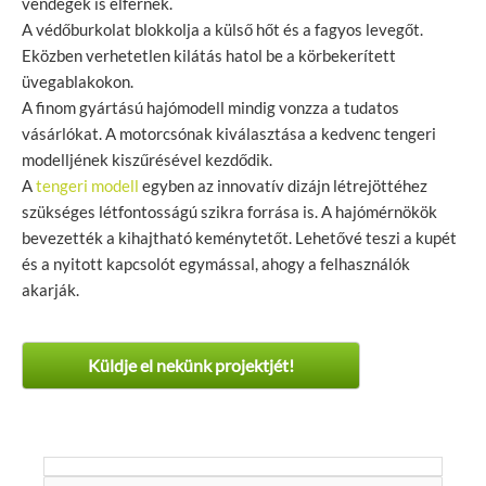
vendégek is elférnek.
A védőburkolat blokkolja a külső hőt és a fagyos levegőt.
Eközben verhetetlen kilátás hatol be a körbekerített
üvegablakokon.
A finom gyártású hajómodell mindig vonzza a tudatos
vásárlókat. A motorcsónak kiválasztása a kedvenc tengeri
modelljének kiszűrésével kezdődik.
A
tengeri modell
egyben az innovatív dizájn létrejöttéhez
szükséges létfontosságú szikra forrása is. A hajómérnökök
bevezették a kihajtható keménytetőt. Lehetővé teszi a kupét
és a nyitott kapcsolót egymással, ahogy a felhasználók
akarják.
Küldje el nekünk projektjét!