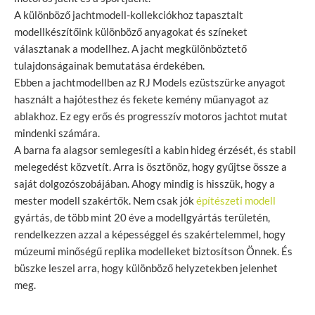
A különböző jachtmodell-kollekciókhoz tapasztalt
modellkészítőink különböző anyagokat és színeket
választanak a modellhez. A jacht megkülönböztető
tulajdonságainak bemutatása érdekében.
Ebben a jachtmodellben az RJ Models ezüstszürke anyagot
használt a hajótesthez és fekete kemény műanyagot az
ablakhoz. Ez egy erős és progresszív motoros jachtot mutat
mindenki számára.
A barna fa alagsor semlegesíti a kabin hideg érzését, és stabil
melegedést közvetít. Arra is ösztönöz, hogy gyűjtse össze a
saját dolgozószobájában. Ahogy mindig is hisszük, hogy a
mester modell szakértők. Nem csak jók
építészeti modell
gyártás, de több mint 20 éve a modellgyártás területén,
rendelkezzen azzal a képességgel és szakértelemmel, hogy
múzeumi minőségű replika modelleket biztosítson Önnek. És
büszke leszel arra, hogy különböző helyzetekben jelenhet
meg.