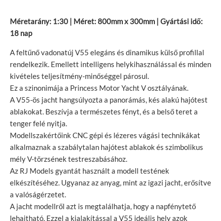
Méretarány: 1:30 | Méret: 800mm x 300mm | Gyártási idő:
18 nap
A feltűnő vadonatúj V55 elegáns és dinamikus külső profillal
rendelkezik. Emellett intelligens helykihasználással és minden
kivételes teljesítmény-minőséggel párosul.
Ez a szinonimája a Princess Motor Yacht V osztályának.
A V55-ös jacht hangsúlyozta a panorámás, kés alakú hajótest
ablakokat. Beszívja a természetes fényt, és a belső teret a
tenger felé nyitja.
Modellszakértőink CNC gépi és lézeres vágási technikákat
alkalmaznak a szabálytalan hajótest ablakok és szimbolikus
mély V-törzsének testreszabásához.
Az RJ Models gyantát használt a modell testének
elkészítéséhez. Ugyanaz az anyag, mint az igazi jacht, erősítve
a valóságérzetet.
A jacht modellről azt is megtalálhatja, hogy a napfénytető
lehajtható. Ezzel a kialakítással a V55 ideális hely azok