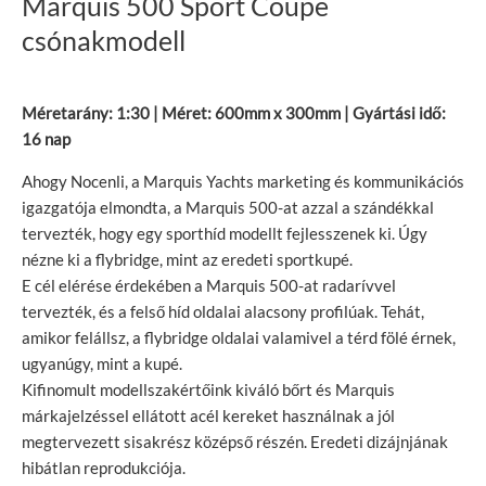
Marquis 500 Sport Coupe
csónakmodell
Méretarány: 1:30 | Méret: 600mm x 300mm | Gyártási idő:
16 nap
Ahogy Nocenli, a Marquis Yachts marketing és kommunikációs
igazgatója elmondta, a Marquis 500-at azzal a szándékkal
tervezték, hogy egy sporthíd modellt fejlesszenek ki. Úgy
nézne ki a flybridge, mint az eredeti sportkupé.
E cél elérése érdekében a Marquis 500-at radarívvel
tervezték, és a felső híd oldalai alacsony profilúak. Tehát,
amikor felállsz, a flybridge oldalai valamivel a térd fölé érnek,
ugyanúgy, mint a kupé.
Kifinomult modellszakértőink kiváló bőrt és Marquis
márkajelzéssel ellátott acél kereket használnak a jól
megtervezett sisakrész középső részén. Eredeti dizájnjának
hibátlan reprodukciója.