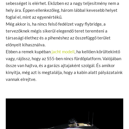
sebességet is elérhet. Eközben ez a nagy teljesítmény nem a
hely ára. Éppen ellenkezőleg, három lábbal kevesebb helyet
foglal el, mint az egyenértékű.
Még akkor is, ha nincs felső fedélzet vagy flybridge, a
tervezőknek mégis sikerül elegendő teret teremteni a
társasági élethez és a pihenéshez az összefüggő terület
előnyeit kihasználva.
Ebben a remek kupéban
jacht modell
, ha kellően körültekintő
vagy, rájössz, hogy az S55-ben nincs fürdőplatform. Valójában
össze van hajtva, és a garázs ajtajaként szolgál. És amikor
kinyitja, még azt is megtalálja, hogy a kabin alatt pályázataink
vannak elrejtve.