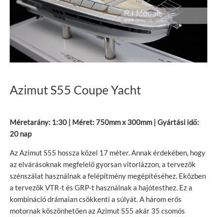
Azimut S55 Coupe Yacht
Méretarány: 1:30 | Méret: 750mm x 300mm | Gyártási idő:
20 nap
Az Azimut S55 hossza közel 17 méter. Annak érdekében, hogy
az elvárásoknak megfelelő gyorsan vitorlázzon, a tervezők
szénszálat használnak a felépítmény megépítéséhez. Eközben
a tervezők VTR-t és GRP-t használnak a hajótesthez. Ez a
kombináció drámaian csökkenti a súlyát. A három erős
motornak köszönhetően az Azimut S55 akár 35 csomós