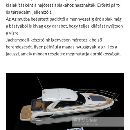
kialakításként a hajótest ablakához használták. Erősíti párt-
és társadalmi jellemzőit.
Az Azimutba beépített padlótól a mennyezetig érő ablak még
a bástyából is kivág egy darabot, hogy teljes kilátást nyújtson
a vízre.
Jachtmodell-készítőink igényesen méretezik belső
berendezését. Ilyen például a magas nyugágyak, a grill és a
jacuzzi, amely minden részletre megmutatja aprólékosságát.