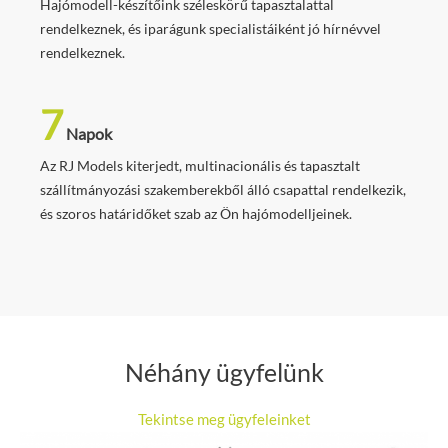
Hajómodell-készítőink széleskörű tapasztalattal
rendelkeznek, és iparágunk specialistáiként jó hírnévvel
rendelkeznek.
7
Napok
Az RJ Models kiterjedt, multinacionális és tapasztalt
szállítmányozási szakemberekből álló csapattal rendelkezik,
és szoros határidőket szab az Ön hajómodelljeinek.
Néhány ügyfelünk
Tekintse meg ügyfeleinket