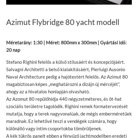
Azimut Flybridge 80 yacht modell
Méretarány: 1:30 | Méret: 800mm x 300mm | Gyártási idő:
20 nap
Stefano Righini felelős a külső stílusáért és koncepciójáért.
Salvagni Architetti a belső kialakításáért, Pierluigi Ausonio
Naval Architecture pedig a hajótestért felelős. Az Azimut 80
magabiztosan képes „meghatározni a dizájn új mércéjét”,
ahogy az a hivatalos honlapján olvasható.
Az Azomut 80 repülőhídja 440 négyzetméteres, és öt-hat
szociális területre tagolódik. Righini remek formatervezését
mutatja, hogy a terek nagyvonalúak, de mégis emberméretűek
maradnak. Ez lehetővé teszi a vendégek számára, hogy
különálló vagy intim csoportokba tömörüljenek.
A kék tükrös panelt ebben a fényűző jachtmodellben eredeti