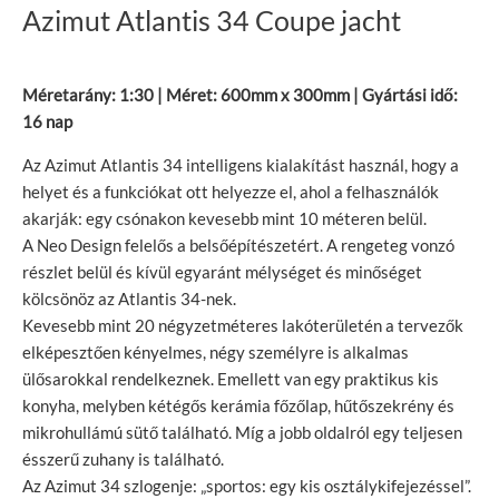
Azimut Atlantis 34 Coupe jacht
Méretarány: 1:30 | Méret: 600mm x 300mm | Gyártási idő:
16 nap
Az Azimut Atlantis 34 intelligens kialakítást használ, hogy a
helyet és a funkciókat ott helyezze el, ahol a felhasználók
akarják: egy csónakon kevesebb mint 10 méteren belül.
A Neo Design felelős a belsőépítészetért. A rengeteg vonzó
részlet belül és kívül egyaránt mélységet és minőséget
kölcsönöz az Atlantis 34-nek.
Kevesebb mint 20 négyzetméteres lakóterületén a tervezők
elképesztően kényelmes, négy személyre is alkalmas
ülősarokkal rendelkeznek. Emellett van egy praktikus kis
konyha, melyben kétégős kerámia főzőlap, hűtőszekrény és
mikrohullámú sütő található. Míg a jobb oldalról egy teljesen
ésszerű zuhany is található.
Az Azimut 34 szlogenje: „sportos: egy kis osztálykifejezéssel”.