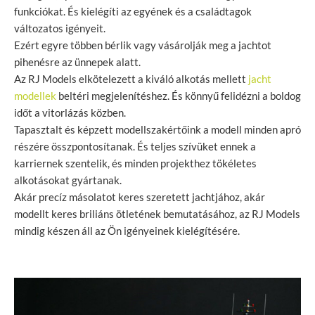
funkciókat. És kielégíti az egyének és a családtagok
változatos igényeit.
Ezért egyre többen bérlik vagy vásárolják meg a jachtot
pihenésre az ünnepek alatt.
Az RJ Models elkötelezett a kiváló alkotás mellett
jacht
modellek
beltéri megjelenítéshez. És könnyű felidézni a boldog
időt a vitorlázás közben.
Tapasztalt és képzett modellszakértőink a modell minden apró
részére összpontosítanak. És teljes szívüket ennek a
karriernek szentelik, és minden projekthez tökéletes
alkotásokat gyártanak.
Akár precíz másolatot keres szeretett jachtjához, akár
modellt keres briliáns ötletének bemutatásához, az RJ Models
mindig készen áll az Ön igényeinek kielégítésére.