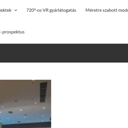
jektek
720°-os VR gyárlátogatás
Méretre szabott mode
E-prospektus