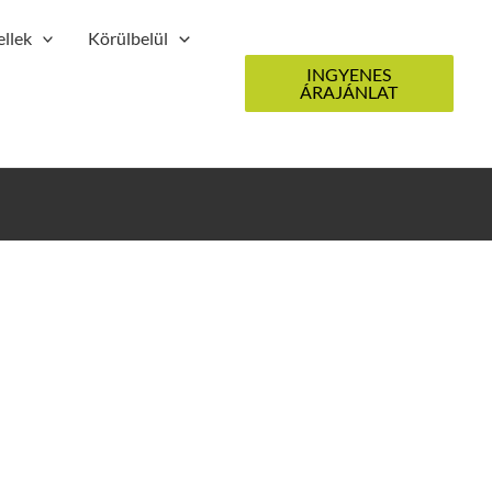
llek
Körülbelül
INGYENES
ÁRAJÁNLAT