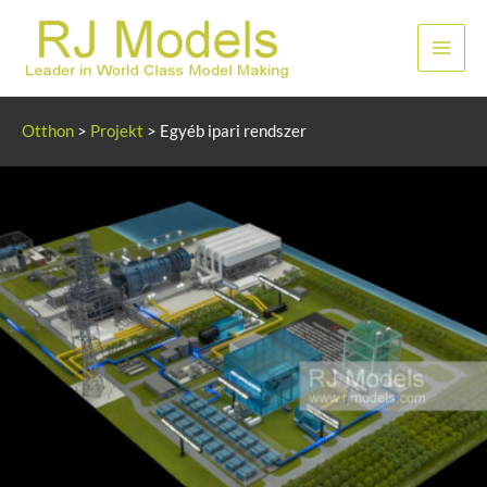
Ugrás
a
Főme
tartalomhoz
Otthon
>
Projekt
>
Egyéb ipari rendszer