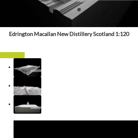
Edrington Macallan New Distillery Scotland 1:120