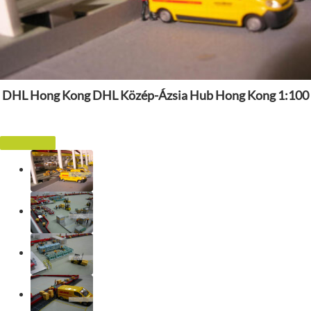
DHL Hong Kong DHL Közép-Ázsia Hub Hong Kong 1:100