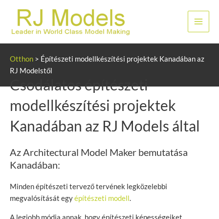
Ugrás
a
Főme
tartalomhoz
Otthon
>
Építészeti modellkészítési projektek Kanadában az
RJ Modelstől
Csodálatos építészeti
modellkészítési projektek
Kanadában az RJ Models által
Az Architectural Model Maker bemutatása
Kanadában:
Minden építészeti tervező tervének legközelebbi
megvalósítását egy
építészeti modell
.
A legjobb módja annak, hogy építészeti képességeiket