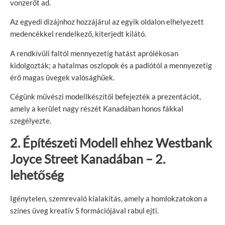
vonzerőt ad.
Az egyedi dizájnhoz hozzájárul az egyik oldalon elhelyezett
medencékkel rendelkező, kiterjedt kilátó.
A rendkívüli faltól mennyezetig hatást aprólékosan
kidolgozták; a hatalmas oszlopok és a padlótól a mennyezetig
érő magas üvegek valósághűek.
Cégünk művészi modellkészítői befejezték a prezentációt,
amely a kerület nagy részét Kanadában honos fákkal
szegélyezte.
2.
Építészeti
Modell ehhez
Westbank
Joyce Street Kanadában – 2.
lehetőség
Igénytelen, szemrevaló kialakítás, amely a homlokzatokon a
színes üveg kreatív S formációjával rabul ejti.