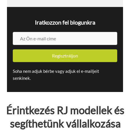
Iratkozzon fel blogunkra
A
z
Ö
Regisztráljon
n
e
-
Soha nem adjuk bérbe vagy adjuk el e-mailjeit
m
senkinek.
a
i
l
c
Érintkezés
RJ modellek
és
í
m
segíthetünk vállalkozása
e