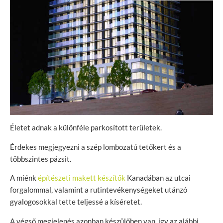
Életet adnak a különféle parkosított területek.
Érdekes megjegyezni a szép lombozatú tetőkert és a
többszintes pázsit.
A miénk
építészeti makett készítők
Kanadában az utcai
forgalommal, valamint a rutintevékenységeket utánzó
gyalogosokkal tette teljessé a kíséretet.
A végső megjelenés azonban készülőben van, így az alábbi