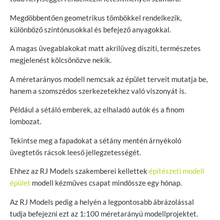
Megdöbbentően geometrikus tömbökkel rendelkezik,
különböző színtónusokkal és befejező anyagokkal.
A magas üvegablakokat matt akrilüveg díszíti, természetes
megjelenést kölcsönözve nekik.
A méretarányos modell nemcsak az épület terveit mutatja be,
hanem a szomszédos szerkezetekhez való viszonyát is.
Például a sétáló emberek, az elhaladó autók és a finom
lombozat.
Tekintse meg a fapadokat a sétány mentén árnyékoló
üvegtetős rácsok leeső jellegzetességét.
Ehhez az RJ Models szakemberei kellettek
építészeti modell
épület
modell kézműves csapat mindössze egy hónap.
Az RJ Models pedig a helyén a legpontosabb ábrázolással
tudja befejezni ezt az 1:100 méretarányú modellprojektet.