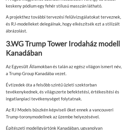
keskeny pódium egy fehér stílusú masszán látható.
A projekthez további tervezési felülvizsgálatokat terveznek,
és RJ-modelleket delegálnak, hogy elkészítsék ezt a stilizált
ábrázolást.
3.WG Trump Tower Irodaház modell
Kanadában
Az Egyesült Államokban és talán az egész világon ismert név,
a Trump Group Kanadába vezet.
Évtizedek óta a felsőbb szintű üzleti szektorban
tevékenykednek, és világszerte befektetési, értékesítési és
ingatlanpiaci tevékenységet folytatnak.
Az RJ Models büszkén képviseli őket ennek a vancouveri
Trump-toronymodellnek az üzembe helyezésével.
Építészeti modellgyártónk Kanadában, ugyanolyan