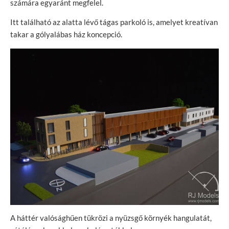
számára egyaránt megfelel.
Itt található az alatta lévő tágas parkoló is, amelyet kreatívan
takar a gólyalábas ház koncepció.
A háttér valósághűen tükrözi a nyüzsgő környék hangulatát,