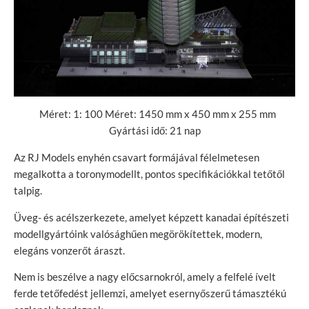
Méret: 1: 100 Méret: 1450 mm x 450 mm x 255 mm
Gyártási idő: 21 nap
Az RJ Models enyhén csavart formájával félelmetesen
megalkotta a toronymodellt, pontos specifikációkkal tetőtől
talpig.
Üveg- és acélszerkezete, amelyet képzett kanadai építészeti
modellgyártóink valósághűen megörökítettek, modern,
elegáns vonzerőt áraszt.
Nem is beszélve a nagy előcsarnokról, amely a felfelé ívelt
ferde tetőfedést jellemzi, amelyet esernyőszerű támasztékú