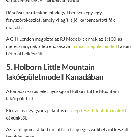
sétáló emberekkel, parkoló autókkal.
Ráadásul az utcákon mindegyikben van egy-egy
fényszórókészlet, amely világít, a jól karbantartott fák
mellett.
A GIH London megbízta az RJ Models-t ennek az 1:100-as
méretaránynak a létrehozásával
miniatűr épületmodell
három
hét alatt elkészült.
5. Holborn Little Mountain
lakóépületmodell Kanadában
A kanadai városi élet nyüzsgő a Holborn Little Mountain
lakóépülettel.
Először is egy gyors pillantás erre
építészeti léptékű makett
cégünktől.
Azt a benyomást kelti, mintha a tényleges webhelyről készült
fénykép lenne.