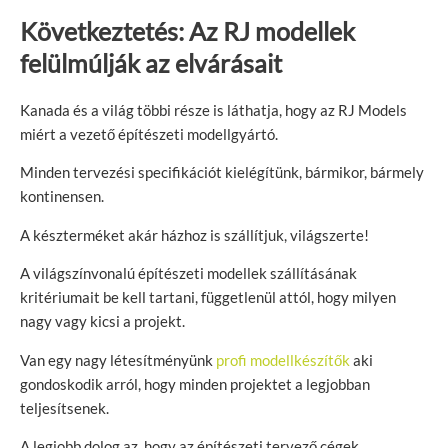
Következtetés: Az RJ modellek
felülmúlják az elvárásait
Kanada és a világ többi része is láthatja, hogy az RJ Models
miért a vezető építészeti modellgyártó.
Minden tervezési specifikációt kielégítünk, bármikor, bármely
kontinensen.
A készterméket akár házhoz is szállítjuk, világszerte!
A világszínvonalú építészeti modellek szállításának
kritériumait be kell tartani, függetlenül attól, hogy milyen
nagy vagy kicsi a projekt.
Van egy nagy létesítményünk
profi modellkészítők
aki
gondoskodik arról, hogy minden projektet a legjobban
teljesítsenek.
A legjobb dolog az, hogy az építészeti tervező cégek