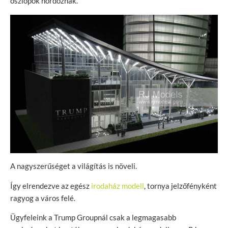
oszlopok hordoznak.
A nagyszerűséget a világítás is növeli.
Így elrendezve az egész
irodaház modell
, tornya jelzőfényként
ragyog a város felé.
Ügyfeleink a Trump Groupnál csak a legmagasabb