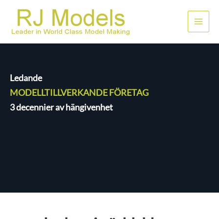
Hoppa
till
Huvu
innehållet
Ledande
MODELLTILLVERKANDE FÖRETAG
3 decennier av hängivenhet