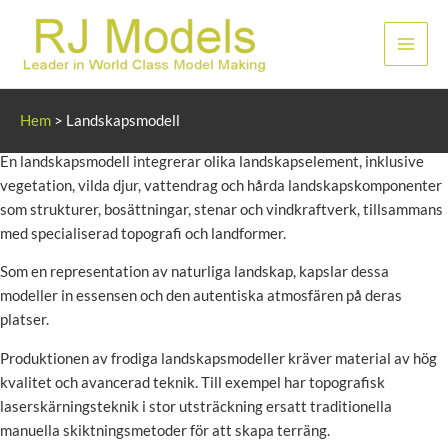
Hoppa
till
Huvu
innehållet
Landskapsmodell
Hem
>
Landskapsmodell
En landskapsmodell integrerar olika landskapselement, inklusive
vegetation, vilda djur, vattendrag och hårda landskapskomponenter
som strukturer, bosättningar, stenar och vindkraftverk, tillsammans
med specialiserad topografi och landformer.
Som en representation av naturliga landskap, kapslar dessa
modeller in essensen och den autentiska atmosfären på deras
platser.
Produktionen av frodiga landskapsmodeller kräver material av hög
kvalitet och avancerad teknik. Till exempel har topografisk
laserskärningsteknik i stor utsträckning ersatt traditionella
manuella skiktningsmetoder för att skapa terräng.