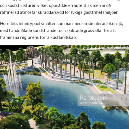
och kuststrukturer, vilket uppnådde en autentisk men ändå
raffinerad atmosfär skräddarsydd för lyxiga gästfrihetsmiljöer.
Hotellets infinitypool smälter samman med en simulerad ökensjö,
med handmålade sandstränder och skiktade grusvallar för att
frammana regionens torra kustlandskap.