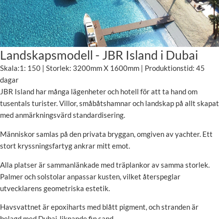
Landskapsmodell - JBR Island i Dubai
Skala:1: 150 | Storlek: 3200mm X 1600mm | Produktionstid: 45
dagar
JBR Island har många lägenheter och hotell för att ta hand om
tusentals turister. Villor, småbåtshamnar och landskap på allt skapat
med anmärkningsvärd standardisering.
Människor samlas på den privata bryggan, omgiven av yachter. Ett
stort kryssningsfartyg ankrar mitt emot.
Alla platser är sammanlänkade med träplankor av samma storlek.
Palmer och solstolar anpassar kusten, vilket återspeglar
utvecklarens geometriska estetik.
Havsvattnet är epoxiharts med blått pigment, och stranden är
belagd med Dubai-liknande fin sand.