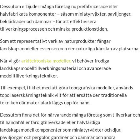
Dessutom erbjuder många företag nu prefabricerade eller
halvfabrikata komponenter – såsom miniatyrväxter, paviljonger,
beklädnader och dammar – för att effektivisera
tillverkningsprocessen och minska produktionstiden.
Som ett representativt verk av naturprodukter fångar
landskapsmodeller essensen och den naturliga känslan av platserna.
När vi gör
arkitektoniska modeller,
vi behöver frodiga
landskapsmodelltillverkningsmaterial och avancerade
modelltillverkningstekniker.
Till exempel, i likhet med att göra topografiska modeller, används
topo laserskärningsteknik vilt för att ersätta den traditionella
tekniken där materialark läggs upp för hand.
Dessutom finns det för närvarande många företag som tillverkar och
tillhandahåller färdigtillverkade eller halvfärdiga
landskapsmodellkomponenter som miniatyrväxter och djur,
paviljonger och pergolor, gardiner och dammar och andra