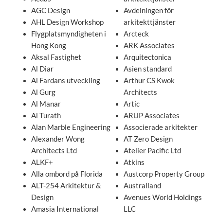
AGC Design
Avdelningen för
AHL Design Workshop
arkitekttjänster
Flygplatsmyndigheten i
Arcteck
Hong Kong
ARK Associates
Aksal Fastighet
Arquitectonica
Al Diar
Asien standard
Al Fardans utveckling
Arthur CS Kwok
Al Gurg
Architects
Al Manar
Artic
Al Turath
ARUP Associates
Alan Marble Engineering
Associerade arkitekter
Alexander Wong
AT Zero Design
Architects Ltd
Atelier Pacific Ltd
ALKF+
Atkins
Alla ombord på Florida
Austcorp Property Group
ALT-254 Arkitektur &
Australland
Design
Avenues World Holdings
Amasia International
LLC