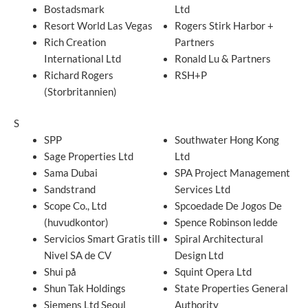
Bostadsmark
Ltd
Resort World Las Vegas
Rogers Stirk Harbor +
Rich Creation
Partners
International Ltd
Ronald Lu & Partners
Richard Rogers
RSH+P
(Storbritannien)
S
SPP
Southwater Hong Kong
Sage Properties Ltd
Ltd
Sama Dubai
SPA Project Management
Sandstrand
Services Ltd
Scope Co., Ltd
Spcoedade De Jogos De
(huvudkontor)
Spence Robinson ledde
Servicios Smart Gratis till
Spiral Architectural
Nivel SA de CV
Design Ltd
Shui på
Squint Opera Ltd
Shun Tak Holdings
State Properties General
Siemens Ltd Seoul
Authority