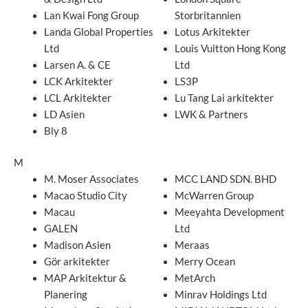
Lan Kwai Fong Group
Storbritannien
Landa Global Properties
Lotus Arkitekter
Ltd
Louis Vuitton Hong Kong
Larsen A. & CE
Ltd
LCK Arkitekter
LS3P
LCL Arkitekter
Lu Tang Lai arkitekter
LD Asien
LWK & Partners
Bly 8
M
M. Moser Associates
MCC LAND SDN. BHD
Macao Studio City
McWarren Group
Macau
Meeyahta Development
GALEN
Ltd
Madison Asien
Meraas
Gör arkitekter
Merry Ocean
MAP Arkitektur &
MetArch
Planering
Minrav Holdings Ltd