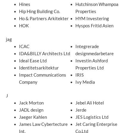
Hines
Hutchinson Whampoa
Hip Hing Building Co.
Properties
Ho & Partners Arkitekter
HYM Investering
HOK
Hyspos Fritid Asien
jag
ICAC
Integrerade
IDA&BILLY Architects Ltd
designmedarbetare
Ideal Ease Ltd
Investin Ashford
Identitetsarkitektur
Properties Ltd
Impact Communications
IRIS
Company
Ivy Media
J
Jack Morton
Jebel Ali Hotel
JADL design
Jerde
Jaeger Kahlen
JES Logistics Ltd
James Law Cybertecture
Jet Caring Enterprise
Int.
Co.Ltd