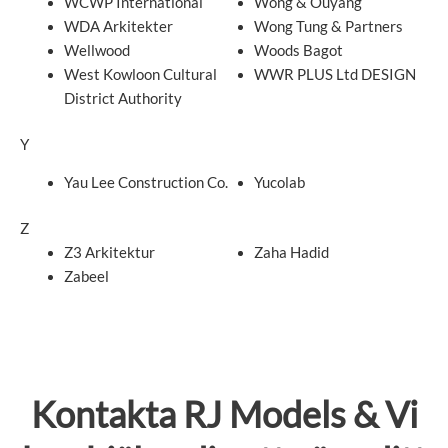
WCWP International
Wong & Ouyang
WDA Arkitekter
Wong Tung & Partners
Wellwood
Woods Bagot
West Kowloon Cultural
WWR PLUS Ltd DESIGN
District Authority
Y
Yau Lee Construction Co.
Yucolab
Z
Z3 Arkitektur
Zaha Hadid
Zabeel
Kontakta
RJ Models
& Vi