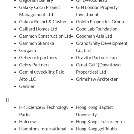
Gagosian Gallery
GHDWoodhead
Galaxy Cotai Project
GIH London Property
Management Ltd
Investment
Galaxy Resort & Casino
Goldin Properties Group
Galliard Homes Ltd
Good Lab Foundation
Gammon Construction Ltd
Goodman Asia Ltd
Gammon Skanska
Grand Unity Development
Gargash
Co., Ltd
Gehry och partners
Gravity Partnerskap
Gehry Partners
Great Gulf (Downtown
Gemini utveckling Palo
Properties) Ltd
Alto LLC
Grimshaw Arkitekter
Gensler
H
HK Science & Technology
Hong Kong Baptist
Parks
University
Halcrow
Hong Kongs kulturcenter
Hamptons International
Hong Kong golfklubb