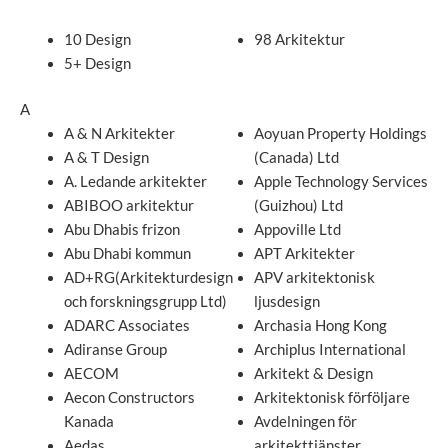
10 Design
98 Arkitektur
5+ Design
A
A & N Arkitekter
Aoyuan Property Holdings
A & T Design
(Canada) Ltd
A. Ledande arkitekter
Apple Technology Services
ABIBOO arkitektur
(Guizhou) Ltd
Abu Dhabis frizon
Appoville Ltd
Abu Dhabi kommun
APT Arkitekter
AD+RG(Arkitekturdesign
APV arkitektonisk
och forskningsgrupp Ltd)
ljusdesign
ADARC Associates
Archasia Hong Kong
Adiranse Group
Archiplus International
AECOM
Arkitekt & Design
Aecon Constructors
Arkitektonisk förföljare
Kanada
Avdelningen för
Aedas
arkitekttjänster