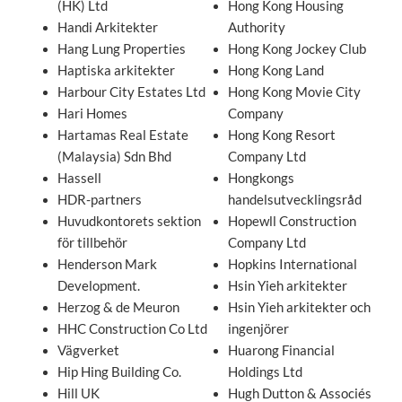
(HK) Ltd
Hong Kong Housing
Handi Arkitekter
Authority
Hang Lung Properties
Hong Kong Jockey Club
Haptiska arkitekter
Hong Kong Land
Harbour City Estates Ltd
Hong Kong Movie City
Hari Homes
Company
Hartamas Real Estate
Hong Kong Resort
(Malaysia) Sdn Bhd
Company Ltd
Hassell
Hongkongs
HDR-partners
handelsutvecklingsråd
Huvudkontorets sektion
Hopewll Construction
för tillbehör
Company Ltd
Henderson Mark
Hopkins International
Development.
Hsin Yieh arkitekter
Herzog & de Meuron
Hsin Yieh arkitekter och
HHC Construction Co Ltd
ingenjörer
Vägverket
Huarong Financial
Hip Hing Building Co.
Holdings Ltd
Hill UK
Hugh Dutton & Associés