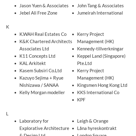
Jason Yuen & Associates
John Tang & Associates
Jebel Ali Free Zone
Jumeirah International
K
K.WAH Real Estates Co
Kerry Project
K&K Chartered Architects
Management (HK)
Associates Ltd
Kennedy-tillverkningar
K11 Concepts Ltd
Keppel Land (Singapore)
KAL Arkitekt
Pte.Ltd
Kasem Subsiri Co.Ltd
Kerry Project
Kazuyo Sejima + Ryue
Management (HK)
Nishizawa / SANAA
Kingsmen Hong Kong Ltd
Kelly Morgan modeller
KKS International Co
KPF
L
Laboratory for
Leigh & Orange
Explorative Architecture
Låna hyreskontrakt
& Design Ltd
London Square