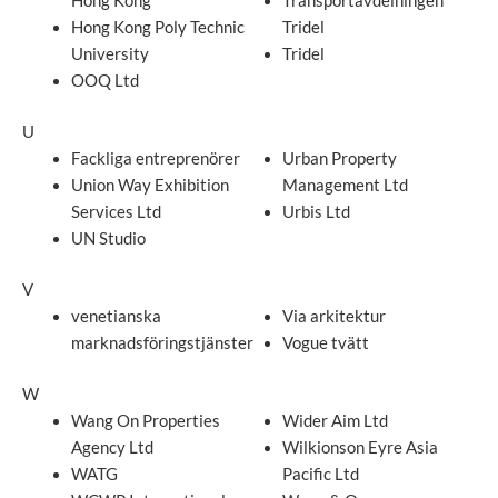
Hong Kong
Transportavdelningen
Hong Kong Poly Technic
Tridel
University
Tridel
OOQ Ltd
U
Fackliga entreprenörer
Urban Property
Union Way Exhibition
Management Ltd
Services Ltd
Urbis Ltd
UN Studio
V
venetianska
Via arkitektur
marknadsföringstjänster
Vogue tvätt
W
Wang On Properties
Wider Aim Ltd
Agency Ltd
Wilkionson Eyre Asia
WATG
Pacific Ltd