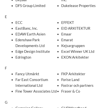
DFS Group Limited
Dukelease Properties
E
ECC
EFFEKT
EastBanc, Inc.
EID ARKITEKTUR
EDAW Earth Asien
Emaar
Edenshaw Park
Emarat
Developments Ltd
Kejsargruppen
Edge Design Institute
Excel Winner UK Ltd
Edrington
EXON Arkitekter
F
Fancy Utmärkt
FKP Arkitekter
Far East Consortium
Forise Land
International Ltd
Fostrar och partners
Fine Tower Associates Ltd
Fraser & Co
G