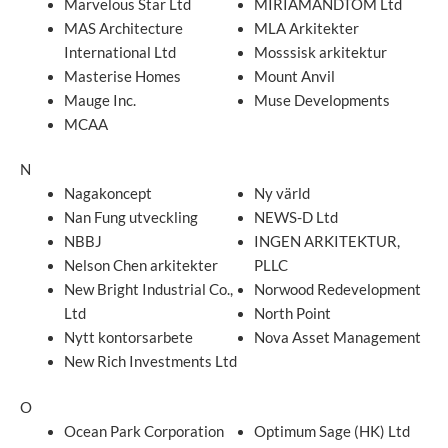
Marvelous Star Ltd
MIRIAMANDTOM Ltd
MAS Architecture
MLA Arkitekter
International Ltd
Mosssisk arkitektur
Masterise Homes
Mount Anvil
Mauge Inc.
Muse Developments
MCAA
N
Nagakoncept
Ny värld
Nan Fung utveckling
NEWS-D Ltd
NBBJ
INGEN ARKITEKTUR,
Nelson Chen arkitekter
PLLC
New Bright Industrial Co.,
Norwood Redevelopment
Ltd
North Point
Nytt kontorsarbete
Nova Asset Management
New Rich Investments Ltd
O
Ocean Park Corporation
Optimum Sage (HK) Ltd