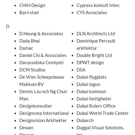
CHIH Design
Cypress konsult Inter.
Barn stad
CYS Associates
D
D.Heung & Associates
DLN Architects Ltd
Dada Bhai
Dominique Perrault
Damac
arkitektur
Daniel Chi & Associates
Double Bright Ltd
Darussafaka Cemiyeti
DPWT design
DCM Studios
DSA
De Vries Scheepsbouw
Dubai flygplats
Makkum BV
Dubai lagun
Dennis Lau och Ng Chun
Dubai kommun
Man
Dubai fastigheter
Designkonsulter
Dubai Rulers Office
Designcorp International
Dubai World Trade Center
Designvision Arkitekter
Dubarch
Dewan
Duggal Visual Solutions,
Deyaar
Inc.