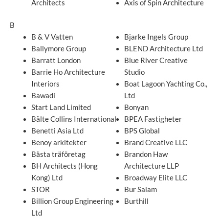
Architects
Axis of Spin Architecture
B
B & V Vatten
Bjarke Ingels Group
Ballymore Group
BLEND Architecture Ltd
Barratt London
Blue River Creative
Barrie Ho Architecture
Studio
Interiors
Boat Lagoon Yachting Co.,
Bawadi
Ltd
Start Land Limited
Bonyan
Bälte Collins International
BPEA Fastigheter
Benetti Asia Ltd
BPS Global
Benoy arkitekter
Brand Creative LLC
Bästa träföretag
Brandon Haw
BH Architects (Hong
Architecture LLP
Kong) Ltd
Broadway Elite LLC
STOR
Bur Salam
Billion Group Engineering
Burthill
Ltd