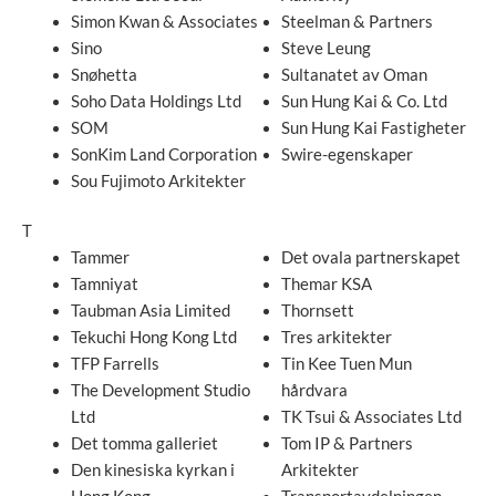
Simon Kwan & Associates
Steelman & Partners
Sino
Steve Leung
Snøhetta
Sultanatet av Oman
Soho Data Holdings Ltd
Sun Hung Kai & Co. Ltd
SOM
Sun Hung Kai Fastigheter
SonKim Land Corporation
Swire-egenskaper
Sou Fujimoto Arkitekter
T
Tammer
Det ovala partnerskapet
Tamniyat
Themar KSA
Taubman Asia Limited
Thornsett
Tekuchi Hong Kong Ltd
Tres arkitekter
TFP Farrells
Tin Kee Tuen Mun
The Development Studio
hårdvara
Ltd
TK Tsui & Associates Ltd
Det tomma galleriet
Tom IP & Partners
Den kinesiska kyrkan i
Arkitekter