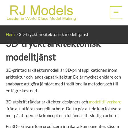
Hoppa
till
Huvu
innehållet
Hem
>
3D-tryckt arkitektonisk modelltjänst
3D-tryckt arkitektonisk
modelltjänst
3D-printad arkitekturmodell är 3D-printapplikationen inom
arkitektur och landskapsarkitektur. De är mycket enklare och
snabbare att göra jämfört med traditionella metoder, och till
en lägre kostnad.
3D-utskrift räddar arkitekter, designers och
modelltillverkare
från att utföra manuellt arbete. Detta gör att de kan fokusera
mer på att utveckla koncept och fullända sitt slutliga arbete.
En 3D-skrivare kan producera intrikata komponenter, såsom