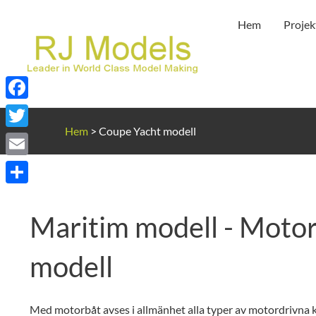
Hoppa
Hem
Projek
till
innehållet
Facebook
Hem
>
Coupe Yacht modell
Twitter
Email
Dela
Maritim modell - Moto
modell
Med motorbåt avses i allmänhet alla typer av motordrivna k