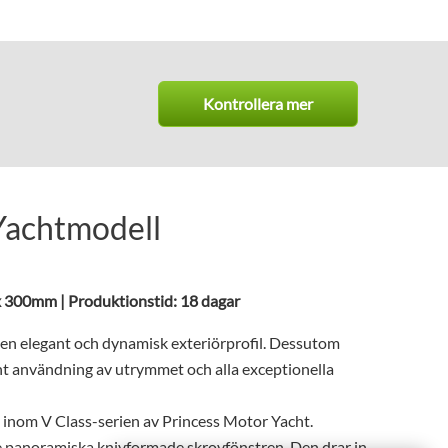
Kontrollera mer
Yachtmodell
 x 300mm | Produktionstid: 18 dagar
 en elegant och dynamisk exteriörprofil. Dessutom
nt användning av utrymmet och alla exceptionella
inom V Class-serien av Princess Motor Yacht.
 panoramiska knivformade skrovfönstren. Den drar in