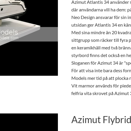
Azimut Atlantis 34 använder s
där användarna vill ha dem: p
Neo Design ansvarar för sin i
utsidan ger Atlantis 34 en kän
Med sina mindre än 20 kvadra
sittgrupp som räcker till fyra
en keramikhäll med två bränna
styrbord finns det också en he
Sloganen för Azimut 34 är "spo
För att visa inte bara dess fo
Models mer tid på att plocka ma
Vit marmor används för piede
felfria vita skrovet på Azimut 
Azimut Flybri