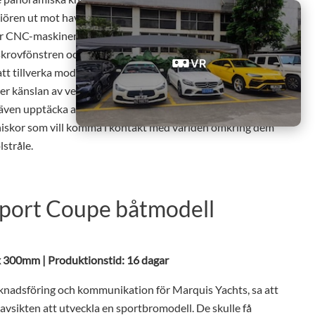
riören ut mot havet runt omkring.
 CNC-maskiner och laserskärningstekniker för att
krovfönstren och dess symboliska djup-V-skrov.
VR
tt tillverka modellskrovet. Det är samma material som den
ker känslan av verklighet.
ven upptäcka att takluckan är fällbar. Med denna design är
nniskor som vill komma i kontakt med världen omkring dem
lstråle.
port Coupe båtmodell
 x 300mm | Produktionstid: 16 dagar
rknadsföring och kommunikation för Marquis Yachts, sa att
sikten att utveckla en sportbromodell. De skulle få