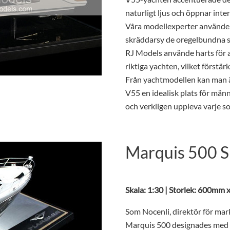
naturligt ljus och öppnar inte
Våra modellexperter använder
skräddarsy de oregelbundna s
RJ Models använde harts för a
riktiga yachten, vilket förstär
Från yachtmodellen kan man ä
V55 en idealisk plats för mä
och verkligen uppleva varje so
Marquis 500 S
Skala: 1:30 | Storlek: 600mm
Som Nocenli, direktör för ma
Marquis 500 designades med av