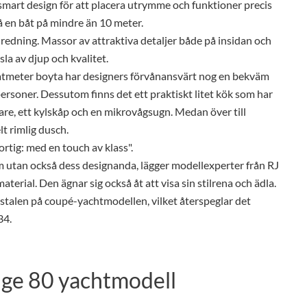
mart design för att placera utrymme och funktioner precis
å en båt på mindre än 10 meter.
nredning. Massor av attraktiva detaljer både på insidan och
sla av djup och kvalitet.
tmeter boyta har designers förvånansvärt nog en bekväm
 personer. Dessutom finns det ett praktiskt litet kök som har
re, ett kylskåp och en mikrovågsugn. Medan över till
lt rimlig dusch.
rtig: med en touch av klass".
rm utan också dess designanda, lägger modellexperter från RJ
terial. Den ägnar sig också åt att visa sin stilrena och ädla.
stalen på coupé-yachtmodellen, vilket återspeglar det
34.
dge 80 yachtmodell