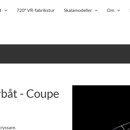
t
720° VR-fabrikstur
Skalamodeller
Om
rbåt - Coupe
ryssare.