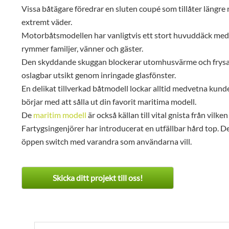
Vissa båtägare föredrar en sluten coupé som tillåter längr
extremt väder.
Motorbåtsmodellen har vanligtvis ett stort huvuddäck med
rymmer familjer, vänner och gäster.
Den skyddande skuggan blockerar utomhusvärme och frysan
oslagbar utsikt genom inringade glasfönster.
En delikat tillverkad båtmodell lockar alltid medvetna kund
börjar med att sålla ut din favorit maritima modell.
De
maritim modell
är också källan till vital gnista från vilk
Fartygsingenjörer har introducerat en utfällbar hård top. De
öppen switch med varandra som användarna vill.
Skicka ditt projekt till oss!