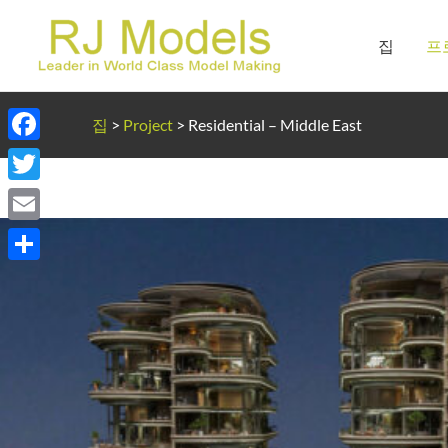
콘
텐
집
프
츠
로
건
집
>
Project
>
Residential – Middle East
너
Facebook
뛰
기
Twitter
Email
Share