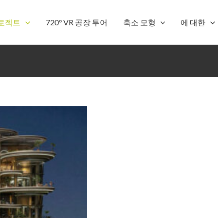
로젝트
720° VR 공장 투어
축소 모형
에 대한