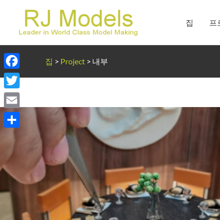
콘
텐
집
프
츠
로
건
집
>
Project
>
내부
너
Facebook
뛰
기
Twitter
Email
Share