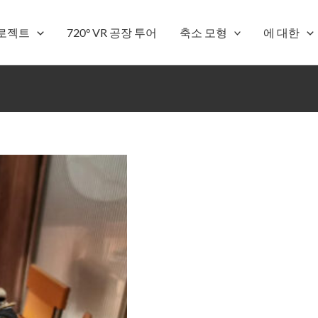
로젝트
720° VR 공장 투어
축소 모형
에 대한