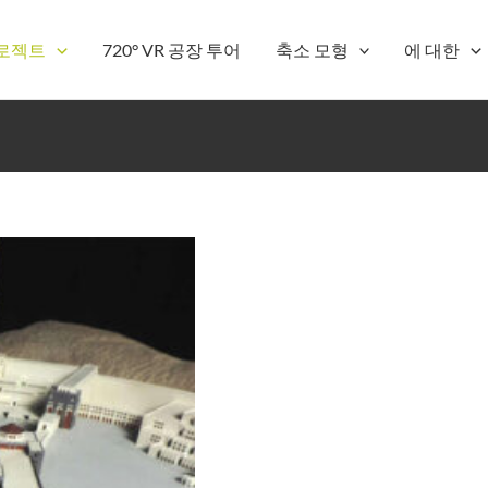
로젝트
720° VR 공장 투어
축소 모형
에 대한