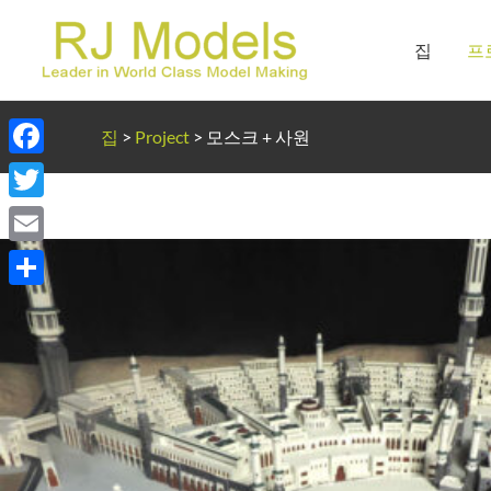
콘
텐
집
프
츠
로
건
집
>
Project
>
모스크 + 사원
너
Facebook
뛰
기
Twitter
Email
Share