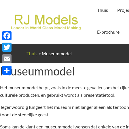
Ga
Thuis
Proje
naar
de
inhoud
E-brochure
Facebook
Thuis
>
Museummodel
Twitter
Museummodel
Email
Delen
Het museummodel helpt, zoals in de meeste gevallen, om het rijk
culturele producten, en gebruikt wordt als presentatietool.
Tegenwoordig fungeert het museum niet langer alleen als tentoon
toont de stedelijke geest.
Soms kan de klant een museummodel wensen dat enkele van de inner