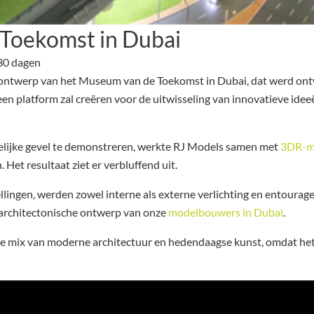
Toekomst in Dubai
 30 dagen
ntwerp van het Museum van de Toekomst in Dubai, dat werd ontwor
een platform zal creëren voor de uitwisseling van innovatieve id
lijke gevel te demonstreren, werkte RJ Models samen met
3DR-m
et resultaat ziet er verbluffend uit.
gen, werden zowel interne als externe verlichting en entourage
de architectonische ontwerp van onze
modelbouwers in Dubai
.
 mix van moderne architectuur en hedendaagse kunst, omdat het b