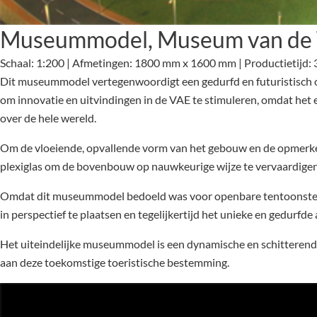
Museummodel, Museum van de 
Schaal: 1:200 | Afmetingen: 1800 mm x 1600 mm | Productietijd:
Dit museummodel vertegenwoordigt een gedurfd en futuristisch o
om innovatie en uitvindingen in de VAE te stimuleren, omdat het 
over de hele wereld.
Om de vloeiende, opvallende vorm van het gebouw en de opmerke
plexiglas om de bovenbouw op nauwkeurige wijze te vervaardigen. H
Omdat dit museummodel bedoeld was voor openbare tentoonstellin
in perspectief te plaatsen en tegelijkertijd het unieke en gedurf
Het uiteindelijke museummodel is een dynamische en schitterende
aan deze toekomstige toeristische bestemming.