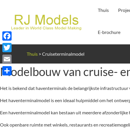
Ga
Thuis
Proje
naar
de
inhoud
E-brochure
Facebook
Thuis
>
Cruiseterminalmodel
Twitter
Modelbouw van cruise- e
Email
Delen
Het is bekend dat haventerminals de belangrijkste infrastructuur
Het haventerminalmodel is een ideaal hulpmiddel om het ontwerp 
Een haventerminalmodel kan bestaan uit meerdere afzonderlijke ha
Ook openbare ruimte met winkels, restaurants en recreatiemogel