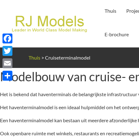
Ga
Thuis
Proje
naar
de
inhoud
E-brochure
Facebook
Thuis
>
Cruiseterminalmodel
Twitter
Modelbouw van cruise- e
Email
Delen
Het is bekend dat haventerminals de belangrijkste infrastructuur
Het haventerminalmodel is een ideaal hulpmiddel om het ontwerp 
Een haventerminalmodel kan bestaan uit meerdere afzonderlijke ha
Ook openbare ruimte met winkels, restaurants en recreatiemogel