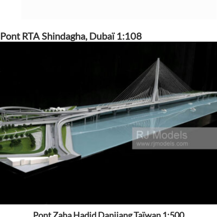
Pont RTA Shindagha, Dubaï 1:108
Pont Zaha Hadid Danjiang Taïwan 1:500