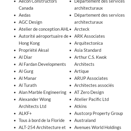
Aecon Constructors
Département des services
Canada
architecturaux
Aedas
Département des services
AGC Design
architecturaux
Atelier de conception AHL
Arcteck
Autorité aéroportuaire de
ARK Associates
Hong Kong
Arquitectonica
Propriété Aksal
Asia Standard
Al Diar
Arthur C.S. Kwok
Al Fardan Developments
Architects
Al Gurg
Artique
Al Manar
ARUP Associates
Al Turath
Architectes associés
Alan Marble Engineering
AT Zero Design
Alexander Wong
Atelier Pacific Ltd
Architects Ltd
Atkins
ALKF+
Austcorp Property Group
Tous à bord de la Floride
Australand
ALT-254 Architecture et
Avenues World Holdings