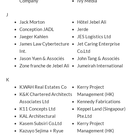
Company
Ivy Media
J
Jack Morton
Hôtel Jebel Ali
Conception JADL
Jerde
Jaeger Kahlen
JES Logistics Ltd
James Law Cybertecture
Jet Caring Enterprise
Int.
Co.Ltd
Jason Yuen & Associés
John Tang & Associés
Zone franche de Jebel Ali
Jumeirah International
K
K.WAH Real Estates Co
Kerry Project
K&K Chartered Architects
Management (HK)
Associates Ltd
Kennedy Fabrications
K11 Concepts Ltd
Keppel Land (Singapour)
KAL Architectural
Pte.Ltd
Kasem Subsiri Co.Ltd
Kerry Project
Kazuyo Sejima + Ryue
Management (HK)