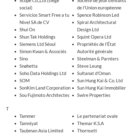
Scope Co.,Ltd (siège
Société de jeux d'enfants
social)
de l'Union européenne
Servicios Smart Free a tu
Spence Robinson Led
Nivel SA de CV
Spiral Architectural
Shui On
Design Ltd
Shun Tak Holdings
Squint Opera Ltd
Siemens Ltd Séoul
Propriétés de l'État
Simon Kwan & Associés
Autorité générale
Sino
Steelman & Parnters
Snøhetta
Steve Leung
Soho Data Holdings Ltd
Sultanat d'Oman
SOM
Sun Hung Kai & Co. Ltd
SonKim Land Corporation
Sun Hung Kai Immobilier
Sou Fujimoto Architectes
Swire Properties
T
Tammer
Le partenariat ovale
Tamniyat
Themar K.S.A
Taubman Asia Limited
Thornsett