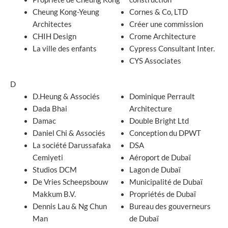
Cheung Kong-Yeung
Cornes & Co, LTD
Architectes
Créer une commission
CHIH Design
Crome Architecture
La ville des enfants
Cypress Consultant Inter.
CYS Associates
D
D.Heung & Associés
Dominique Perrault
Dada Bhai
Architecture
Damac
Double Bright Ltd
Daniel Chi & Associés
Conception du DPWT
La société Darussafaka
DSA
Cemiyeti
Aéroport de Dubaï
Studios DCM
Lagon de Dubaï
De Vries Scheepsbouw
Municipalité de Dubaï
Makkum B.V.
Propriétés de Dubaï
Dennis Lau & Ng Chun
Bureau des gouverneurs
Man
de Dubaï