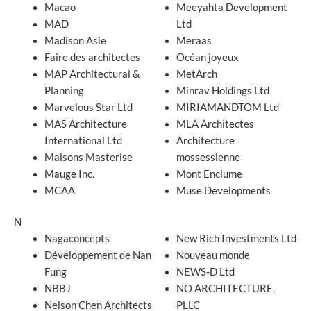
Macao
Meeyahta Development
MAD
Ltd
Madison Asie
Meraas
Faire des architectes
Océan joyeux
MAP Architectural &
MetArch
Planning
Minrav Holdings Ltd
Marvelous Star Ltd
MIRIAMANDTOM Ltd
MAS Architecture
MLA Architectes
International Ltd
Architecture
Maisons Masterise
mossessienne
Mauge Inc.
Mont Enclume
MCAA
Muse Developments
N
Nagaconcepts
New Rich Investments Ltd
Développement de Nan
Nouveau monde
Fung
NEWS-D Ltd
NBBJ
NO ARCHITECTURE,
Nelson Chen Architects
PLLC