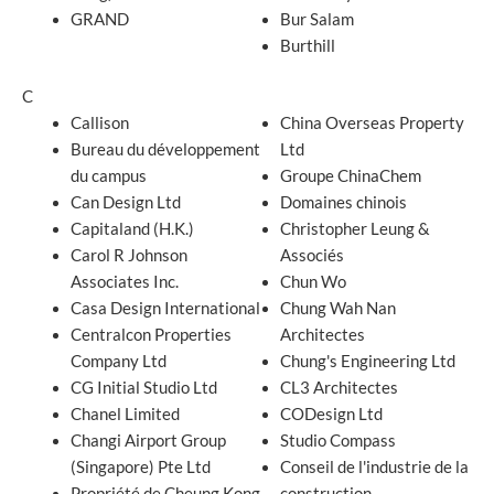
GRAND
Bur Salam
Burthill
C
Callison
China Overseas Property
Bureau du développement
Ltd
du campus
Groupe ChinaChem
Can Design Ltd
Domaines chinois
Capitaland (H.K.)
Christopher Leung &
Carol R Johnson
Associés
Associates Inc.
Chun Wo
Casa Design International
Chung Wah Nan
Centralcon Properties
Architectes
Company Ltd
Chung's Engineering Ltd
CG Initial Studio Ltd
CL3 Architectes
Chanel Limited
CODesign Ltd
Changi Airport Group
Studio Compass
(Singapore) Pte Ltd
Conseil de l'industrie de la
Propriété de Cheung Kong
construction