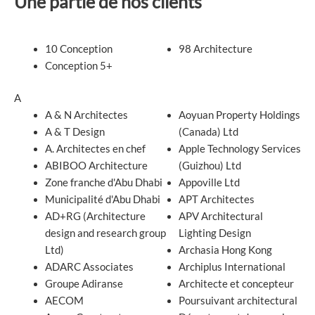
Une partie de nos clients
10 Conception
98 Architecture
Conception 5+
A
A & N Architectes
Aoyuan Property Holdings
A & T Design
(Canada) Ltd
A. Architectes en chef
Apple Technology Services
ABIBOO Architecture
(Guizhou) Ltd
Zone franche d'Abu Dhabi
Appoville Ltd
Municipalité d'Abu Dhabi
APT Architectes
AD+RG (Architecture
APV Architectural
design and research group
Lighting Design
Ltd)
Archasia Hong Kong
ADARC Associates
Archiplus International
Groupe Adiranse
Architecte et concepteur
AECOM
Poursuivant architectural