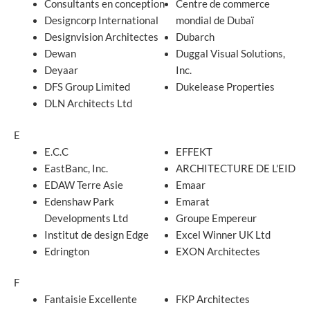
Consultants en conception
Centre de commerce
Designcorp International
mondial de Dubaï
Designvision Architectes
Dubarch
Dewan
Duggal Visual Solutions,
Deyaar
Inc.
DFS Group Limited
Dukelease Properties
DLN Architects Ltd
E
E.C.C
EFFEKT
EastBanc, Inc.
ARCHITECTURE DE L'EID
EDAW Terre Asie
Emaar
Edenshaw Park
Emarat
Developments Ltd
Groupe Empereur
Institut de design Edge
Excel Winner UK Ltd
Edrington
EXON Architectes
F
Fantaisie Excellente
FKP Architectes