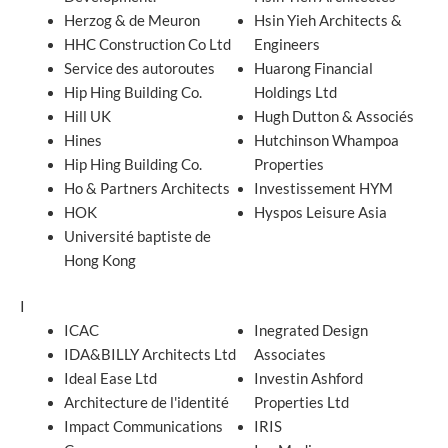
Herzog & de Meuron
Hsin Yieh Architects &
HHC Construction Co Ltd
Engineers
Service des autoroutes
Huarong Financial
Hip Hing Building Co.
Holdings Ltd
Hill UK
Hugh Dutton & Associés
Hines
Hutchinson Whampoa
Hip Hing Building Co.
Properties
Ho & Partners Architects
Investissement HYM
HOK
Hyspos Leisure Asia
Université baptiste de
Hong Kong
I
ICAC
Inegrated Design
IDA&BILLY Architects Ltd
Associates
Ideal Ease Ltd
Investin Ashford
Architecture de l'identité
Properties Ltd
Impact Communications
IRIS