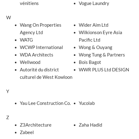
vénitiens
Vogue Laundry
W
Wang On Properties
Wider Aim Ltd
Agency Ltd
Wilkionson Eyre Asia
WATG
Pacific Ltd
WCWP International
Wong & Ouyang
WDA Architects
Wong Tung & Partners
Wellwood
Bois Bagot
Autorité du district
WWR PLUS Ltd DESIGN
culturel de West Kowloon
Y
Yau Lee Construction Co.
Yucolab
Z
Z3Architecture
Zaha Hadid
Zabeel