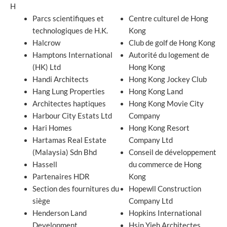
H
Parcs scientifiques et
Centre culturel de Hong
technologiques de H.K.
Kong
Halcrow
Club de golf de Hong Kong
Hamptons International
Autorité du logement de
(HK) Ltd
Hong Kong
Handi Architects
Hong Kong Jockey Club
Hang Lung Properties
Hong Kong Land
Architectes haptiques
Hong Kong Movie City
Harbour City Estats Ltd
Company
Hari Homes
Hong Kong Resort
Hartamas Real Estate
Company Ltd
(Malaysia) Sdn Bhd
Conseil de développement
Hassell
du commerce de Hong
Partenaires HDR
Kong
Section des fournitures du
Hopewll Construction
siège
Company Ltd
Henderson Land
Hopkins International
Development.
Hsin Yieh Architectes