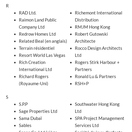
R
RAD Ltd.
Richemont International
Raimon Land Public
Distribution
Company Ltd
RMJM Hong Kong
Redrow Homes Ltd
Robert Gutowski
Related Beal (en anglais)
Architecte
Terrain résidentiel
Rocco Design Architects
Resort World Las Vegas
Ltd
Rich Creation
Rogers Stirk Harbour +
International Ltd
Partners
Richard Rogers
Ronald Lu & Partners
(Royaume-Uni)
RSH+P
S
S.P.P
Southwater Hong Kong
Sage Properties Ltd
Ltd
Sama Dubaï
SPA Project Management
Sables
Services Ltd