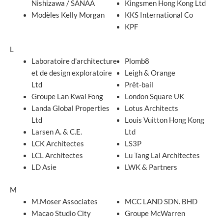
Nishizawa / SANAA
Kingsmen Hong Kong Ltd
Modèles Kelly Morgan
KKS International Co
KPF
L
Laboratoire d'architecture
Plomb8
et de design exploratoire
Leigh & Orange
Ltd
Prêt-bail
Groupe Lan Kwai Fong
London Square UK
Landa Global Properties
Lotus Architects
Ltd
Louis Vuitton Hong Kong
Larsen A. & C.E.
Ltd
LCK Architectes
LS3P
LCL Architectes
Lu Tang Lai Architectes
LD Asie
LWK & Partners
M
M.Moser Associates
MCC LAND SDN. BHD
Macao Studio City
Groupe McWarren