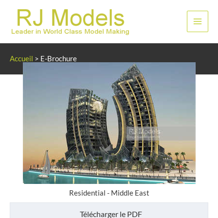
Aller
au
Men
contenu
princ
Accueil
>
E-Brochure
Residential - Middle East
Télécharger le PDF