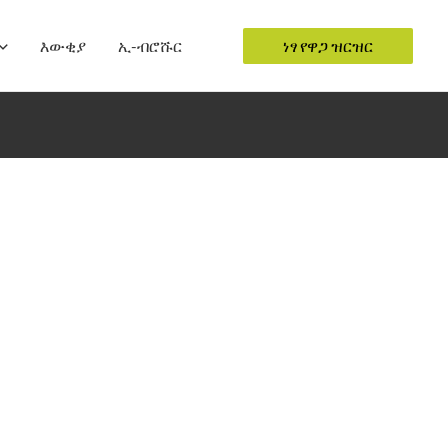
እውቂያ
ኢ-ብሮሹር
ነፃ የዋጋ ዝርዝር