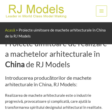
Sari
la
Meni
conținut
princ
Acasă
>
Proiecte uimitoare de machete arhitecturale în China
de la RJ Models
Proiecte uimitoare de realizare
a machetelor arhitecturale în
China
de RJ Models
Introducerea producătorilor de machete
arhitecturale în China, RJ Models:
Realizarea de machete arhitecturale este o industrie
progresivă, provocatoare și complicată, care ajută la
transformarea spiritului designului arhitectural în realitate.