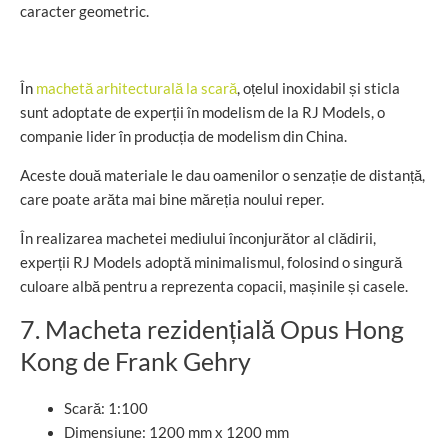
caracter geometric.
În
machetă arhitecturală la scară
, oțelul inoxidabil și sticla
sunt adoptate de experții în modelism de la RJ Models, o
companie lider în producția de modelism din China.
Aceste două materiale le dau oamenilor o senzație de distanță,
care poate arăta mai bine măreția noului reper.
În realizarea machetei mediului înconjurător al clădirii,
experții RJ Models adoptă minimalismul, folosind o singură
culoare albă pentru a reprezenta copacii, mașinile și casele.
7. Macheta rezidențială Opus Hong
Kong de Frank Gehry
Scară: 1:100
Dimensiune: 1200 mm x 1200 mm