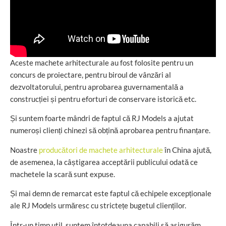
Aceste machete arhitecturale au fost folosite pentru un
concurs de proiectare, pentru biroul de vânzări al
dezvoltatorului, pentru aprobarea guvernamentală a
construcției și pentru eforturi de conservare istorică etc.
Și suntem foarte mândri de faptul că RJ Models a ajutat
numeroși clienți chinezi să obțină aprobarea pentru finanțare.
Noastre
producători de machete arhitecturale
în China ajută,
de asemenea, la câștigarea acceptării publicului odată ce
machetele la scară sunt expuse.
Și mai demn de remarcat este faptul că echipele excepționale
ale RJ Models urmăresc cu strictețe bugetul clienților.
Într-un timp util, suntem întotdeauna capabili să asigurăm