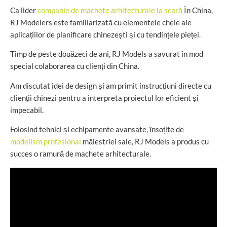
Ca lider
companie de machete arhitecturale la scară
În China,
RJ Modelers este familiarizată cu elementele cheie ale
aplicațiilor de planificare chinezești și cu tendințele pieței.
Timp de peste douăzeci de ani, RJ Models a savurat în mod
special colaborarea cu clienți din China.
Am discutat idei de design și am primit instrucțiuni directe cu
clienții chinezi pentru a interpreta proiectul lor eficient și
impecabil.
Folosind tehnici și echipamente avansate, însoțite de
modelism profesional
măiestriei sale, RJ Models a produs cu
succes o ramură de machete arhitecturale.