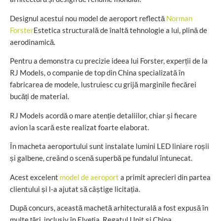
Designul acestui nou model de aeroport reflectă
Norman
Forster
Estetica structurală de înaltă tehnologie a lui, plină de
aerodinamică.
Pentru a demonstra cu precizie ideea lui Forster, experții de la
RJ Models, o companie de top din China specializată în
fabricarea de modele, lustruiesc cu grijă marginile fiecărei
bucăți de material.
RJ Models acordă o mare atenție detaliilor, chiar și fiecare
avion la scară este realizat foarte elaborat.
În macheta aeroportului sunt instalate lumini LED liniare roșii
și galbene, creând o scenă superbă pe fundalul întunecat.
Acest excelent
model de aeroport
a primit aprecieri din partea
clientului și l-a ajutat să câștige licitația.
După concurs, această machetă arhitecturală a fost expusă în
multe țări, inclusiv în Elveția, Regatul Unit și China.