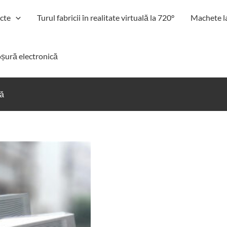
cte
Turul fabricii în realitate virtuală la 720°
Machete l
șură electronică
mă