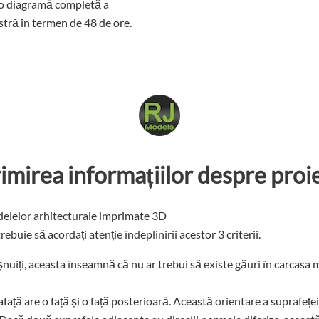
 o diagramă completă a
astră în termen de 48 de ore.
imirea informațiilor despre proi
modelelor arhitecturale imprimate 3D
buie să acordați atenție îndeplinirii acestor 3 criterii.
șnuiți, aceasta înseamnă că nu ar trebui să existe găuri în carcasa 
afață are o față și o față posterioară. Această orientare a suprafeț