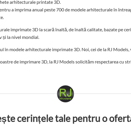
hete arhitecturale printate 3D.
entru a imprima anual peste 700 de modele arhitecturale în întrea
e.
rale imprimate 3D la scară înaltă, de înaltă calitate, bazate pe c
v și la nivel mondial.
l în modele arhitecturale imprimate 3D. Noi, cei de la RJ Models, 
le noastre de imprimare 3D, la RJ Models solicităm respectarea cu st
ște cerințele tale pentru o ofert