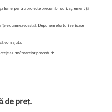
ga lume, pentru proiecte precum birouri, agrement și
erințele dumneavoastră. Depunem eforturi serioase
vă vom ajuta.
rictețe a următoarelor proceduri:
ă de preț.