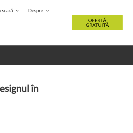
a scară
Despre
OFERTĂ
GRATUITĂ
esignul în