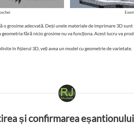
oschei
Exemp
 o grosime adecvată. Deși unele materiale de imprimare 3D sunt ca
ma geometria fără nicio grosime nu va funcționa. Acest lucru va pro
linite în fișierul 3D, veți avea un model cu geometrie de varietate.
irea și confirmarea eșantionulu