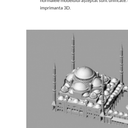
normalele modelului așteptat sunt unificate. 
imprimanta 3D.