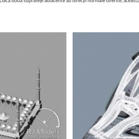
Dacă două suprafețe adiacente au direcții normale diferite, aceast