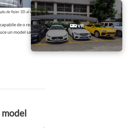
lu de fișier 3D al unui stadion
pabile de o rezoluție mai mare și detalii mai
VR
duce un model sau un rezultat nedorit.
i model