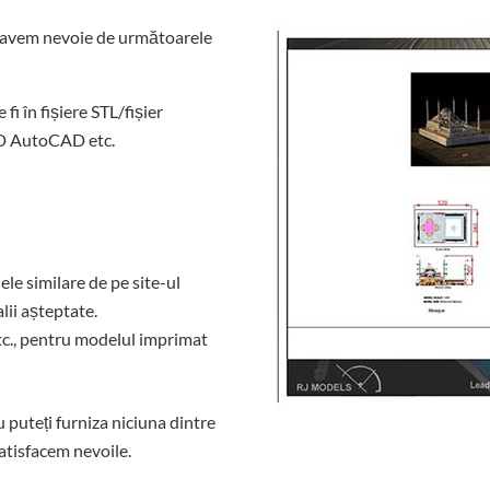
 să avem nevoie de următoarele
i în fișiere STL/fișier
D AutoCAD etc.
le similare de pe site-ul
lii așteptate.
etc., pentru modelul imprimat
 puteți furniza niciuna dintre
satisfacem nevoile.