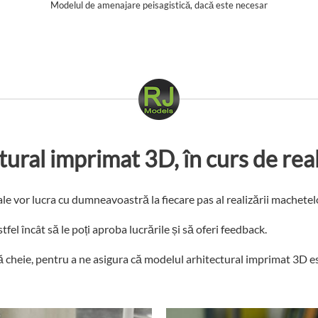
Modelul de amenajare peisagistică, dacă este necesar
ural imprimat 3D, în curs de re
ale vor lucra cu dumneavoastră la fiecare pas al realizării machete
tfel încât să le poți aproba lucrările și să oferi feedback.
ă cheie, pentru a ne asigura că modelul arhitectural imprimat 3D est