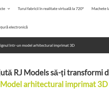
cte
Turul fabricii în realitate virtuală la 720°
Machete l
șură electronică
signul într-un model arhitectural imprimat 3D
ută RJ Models să-ți transformi d
Model arhitectural imprimat 3D