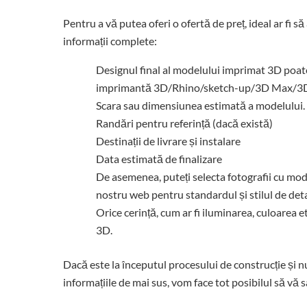
Pentru a vă putea oferi o ofertă de preț, ideal ar fi
informații complete:
Designul final al modelului imprimat 3D poate f
imprimantă 3D/Rhino/sketch-up/3D Max/3
Scara sau dimensiunea estimată a modelului.
Randări pentru referință (dacă există)
Destinații de livrare și instalare
Data estimată de finalizare
De asemenea, puteți selecta fotografii cu mode
nostru web pentru standardul și stilul de deta
Orice cerință, cum ar fi iluminarea, culoarea 
3D.
Dacă este la începutul procesului de construcție și nu
informațiile de mai sus, vom face tot posibilul să vă 