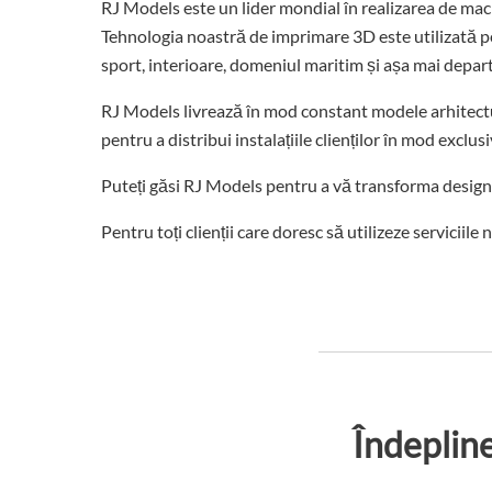
RJ Models este un lider mondial în realizarea de mac
Tehnologia noastră de imprimare 3D este utilizată p
sport, interioare, domeniul maritim și așa mai depart
RJ Models livrează în mod constant modele arhitectu
pentru a distribui instalațiile clienților în mod exclusi
Puteți găsi RJ Models pentru a vă transforma designu
Pentru toți clienții care doresc să utilizeze servicii
Îndepline