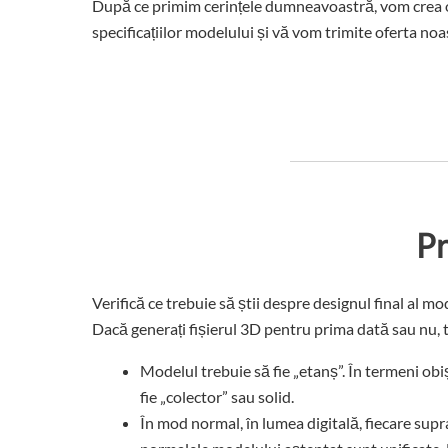
După ce primim cerințele dumneavoastră, vom crea
specificațiilor modelului și vă vom trimite oferta no
Pr
Verifică ce trebuie să știi despre designul final al 
Dacă generați fișierul 3D pentru prima dată sau nu, tre
Modelul trebuie să fie „etanș”. În termeni obi
fie „colector” sau solid.
În mod normal, în lumea digitală, fiecare supr