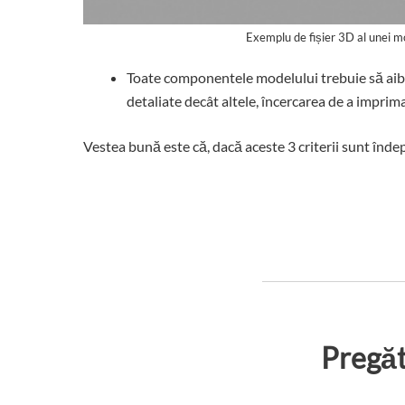
Exemplu de fișier 3D al unei m
Toate componentele modelului trebuie să aibă
detaliate decât altele, încercarea de a impri
Vestea bună este că, dacă aceste 3 criterii sunt îndep
Pregăt