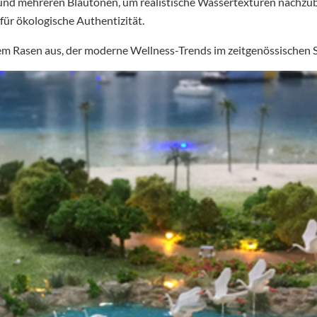
und mehreren Blautönen, um realistische Wassertexturen nachzubi
ür ökologische Authentizität.
em Rasen aus, der moderne Wellness-Trends im zeitgenössischen S