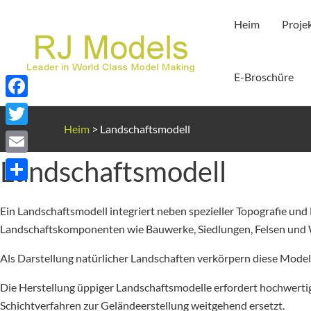
Zum
Heim
Proje
Inhalt
springen
E-Broschüre
Facebook
Heim
>
Landschaftsmodell
Twitter
Landschaftsmodell
Email
Teilen
Ein Landschaftsmodell integriert neben spezieller Topografie un
Landschaftskomponenten wie Bauwerke, Siedlungen, Felsen und 
Als Darstellung natürlicher Landschaften verkörpern diese Model
Die Herstellung üppiger Landschaftsmodelle erfordert hochwertige
Schichtverfahren zur Geländeerstellung weitgehend ersetzt.