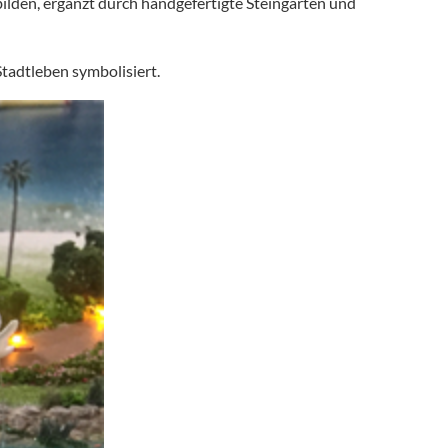
lden, ergänzt durch handgefertigte Steingärten und
tadtleben symbolisiert.