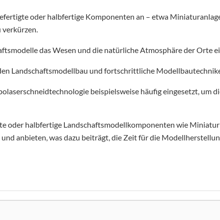
gefertigte oder halbfertige Komponenten an – etwa Miniaturanla
u verkürzen.
ftsmodelle das Wesen und die natürliche Atmosphäre der Orte ei
 den Landschaftsmodellbau und fortschrittliche Modellbautechnik
polaserschneidtechnologie beispielsweise häufig eingesetzt, um die
igte oder halbfertige Landschaftsmodellkomponenten wie Miniaturp
d anbieten, was dazu beiträgt, die Zeit für die Modellherstellun