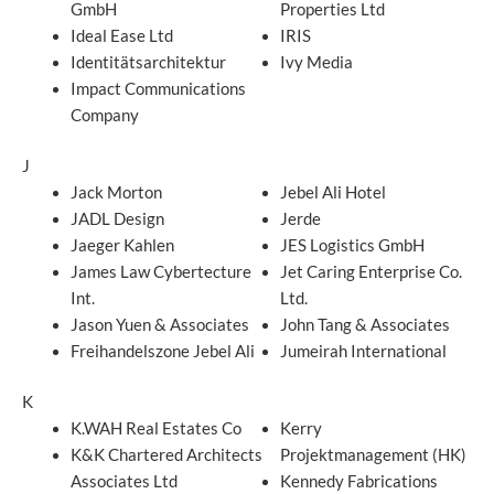
GmbH
Properties Ltd
Ideal Ease Ltd
IRIS
Identitätsarchitektur
Ivy Media
Impact Communications
Company
J
Jack Morton
Jebel Ali Hotel
JADL Design
Jerde
Jaeger Kahlen
JES Logistics GmbH
James Law Cybertecture
Jet Caring Enterprise Co.
Int.
Ltd.
Jason Yuen & Associates
John Tang & Associates
Freihandelszone Jebel Ali
Jumeirah International
K
K.WAH Real Estates Co
Kerry
K&K Chartered Architects
Projektmanagement (HK)
Associates Ltd
Kennedy Fabrications