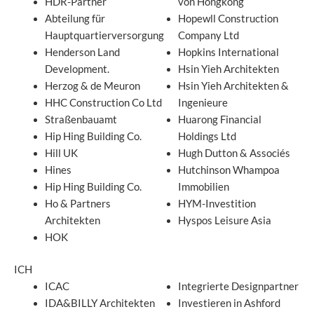
HDR-Partner
von Hongkong
Abteilung für
Hopewll Construction
Hauptquartierversorgung
Company Ltd
Henderson Land
Hopkins International
Development.
Hsin Yieh Architekten
Herzog & de Meuron
Hsin Yieh Architekten &
HHC Construction Co Ltd
Ingenieure
Straßenbauamt
Huarong Financial
Hip Hing Building Co.
Holdings Ltd
Hill UK
Hugh Dutton & Associés
Hines
Hutchinson Whampoa
Hip Hing Building Co.
Immobilien
Ho & Partners
HYM-Investition
Architekten
Hyspos Leisure Asia
HOK
ICH
ICAC
Integrierte Designpartner
IDA&BILLY Architekten
Investieren in Ashford