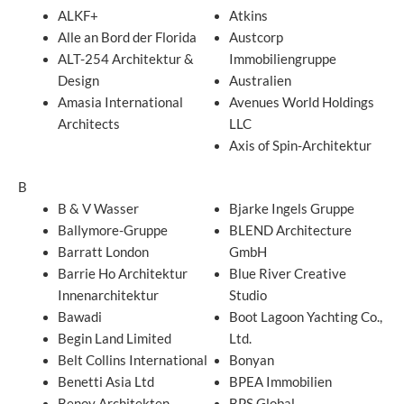
ALKF+
Atkins
Alle an Bord der Florida
Austcorp
ALT-254 Architektur &
Immobiliengruppe
Design
Australien
Amasia International
Avenues World Holdings
Architects
LLC
Axis of Spin-Architektur
B
B & V Wasser
Bjarke Ingels Gruppe
Ballymore-Gruppe
BLEND Architecture
Barratt London
GmbH
Barrie Ho Architektur
Blue River Creative
Innenarchitektur
Studio
Bawadi
Boot Lagoon Yachting Co.,
Begin Land Limited
Ltd.
Belt Collins International
Bonyan
Benetti Asia Ltd
BPEA Immobilien
Benoy Architekten
BPS Global