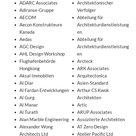
ADARC Associates
Architektonischer
Adiranse-Gruppe
Verfolger
AECOM
Abteilung für
Aecon Konstrukteure
Architekturdienstleistung
Kanada
en
Aedas
Abteilung für
AGC Design
Architekturdienstleistung
AHL Design Workshop
en
Flughafenbehörde
Arcteck
Hongkong
ARK Associates
Aksal Immobilien
Arquitectonica
Al Diar
Asien-Standard
Al Fardan Entwicklungen
Arthur CS Kwok
Al Gurg
Architekten
Al Manar
Artic
Al Turath
ARUP Associates
Alan Marble Engineering
Assoziierte Architekten
Alexander Wong
AT Zero Design
Architects Ltd
Atelier Pacific Ltd