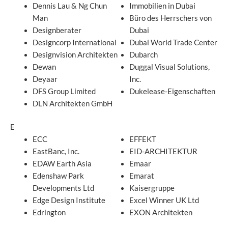
Dennis Lau & Ng Chun
Immobilien in Dubai
Man
Büro des Herrschers von
Designberater
Dubai
Designcorp International
Dubai World Trade Center
Designvision Architekten
Dubarch
Dewan
Duggal Visual Solutions,
Deyaar
Inc.
DFS Group Limited
Dukelease-Eigenschaften
DLN Architekten GmbH
E
ECC
EFFEKT
EastBanc, Inc.
EID-ARCHITEKTUR
EDAW Earth Asia
Emaar
Edenshaw Park
Emarat
Developments Ltd
Kaisergruppe
Edge Design Institute
Excel Winner UK Ltd
Edrington
EXON Architekten