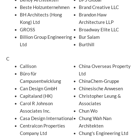
Beste Holzunternehmen
Brand Creative LLC
BH Architects (Hong
Brandon Haw
Kong) Ltd
Architecture LLP
GROSS
Broadway Elite LLC
Billion Group Engineering
Bur Salam
Ltd
Burthill
C
Callison
China Overseas Property
Büro für
Ltd
Campusentwicklung
ChinaChem-Gruppe
Can Design GmbH
Chinesische Anwesen
Capitaland (HK)
Christopher Leung &
Carol R Johnson
Associates
Associates Inc.
Chun Wo
Casa Design International
Chung Wah Nan
Centralcon Properties
Architekten
Company Ltd
Chung's Engineering Ltd