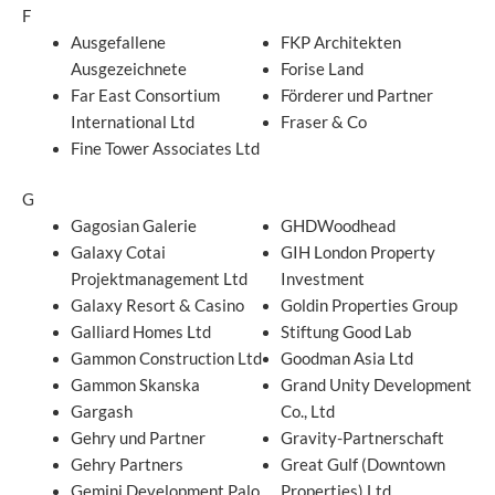
F
Ausgefallene
FKP Architekten
Ausgezeichnete
Forise Land
Far East Consortium
Förderer und Partner
International Ltd
Fraser & Co
Fine Tower Associates Ltd
G
Gagosian Galerie
GHDWoodhead
Galaxy Cotai
GIH London Property
Projektmanagement Ltd
Investment
Galaxy Resort & Casino
Goldin Properties Group
Galliard Homes Ltd
Stiftung Good Lab
Gammon Construction Ltd
Goodman Asia Ltd
Gammon Skanska
Grand Unity Development
Gargash
Co., Ltd
Gehry und Partner
Gravity-Partnerschaft
Gehry Partners
Great Gulf (Downtown
Gemini Development Palo
Properties) Ltd