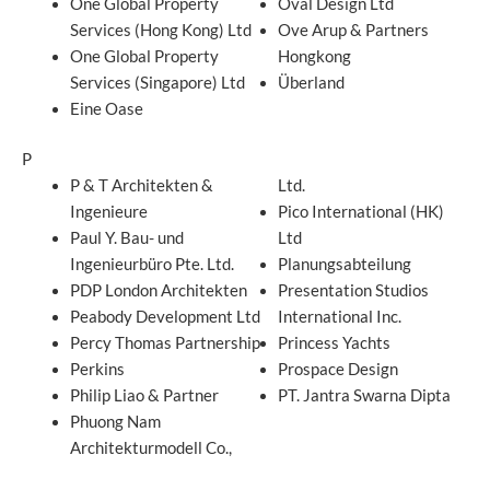
One Global Property
Oval Design Ltd
Services (Hong Kong) Ltd
Ove Arup & Partners
One Global Property
Hongkong
Services (Singapore) Ltd
Überland
Eine Oase
P
P & T Architekten &
Ltd.
Ingenieure
Pico International (HK)
Paul Y. Bau- und
Ltd
Ingenieurbüro Pte. Ltd.
Planungsabteilung
PDP London Architekten
Presentation Studios
Peabody Development Ltd
International Inc.
Percy Thomas Partnership
Princess Yachts
Perkins
Prospace Design
Philip Liao & Partner
PT. Jantra Swarna Dipta
Phuong Nam
Architekturmodell Co.,