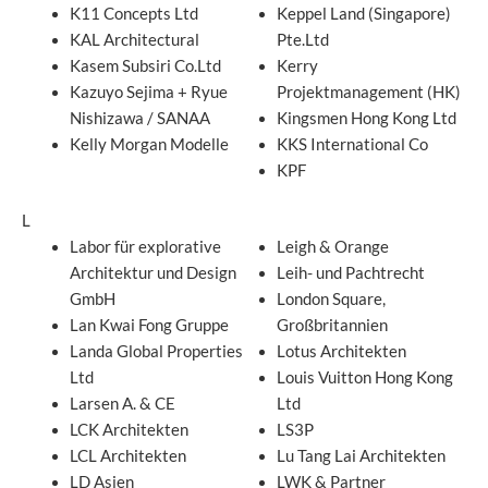
K11 Concepts Ltd
Keppel Land (Singapore)
KAL Architectural
Pte.Ltd
Kasem Subsiri Co.Ltd
Kerry
Kazuyo Sejima + Ryue
Projektmanagement (HK)
Nishizawa / SANAA
Kingsmen Hong Kong Ltd
Kelly Morgan Modelle
KKS International Co
KPF
L
Labor für explorative
Leigh & Orange
Architektur und Design
Leih- und Pachtrecht
GmbH
London Square,
Lan Kwai Fong Gruppe
Großbritannien
Landa Global Properties
Lotus Architekten
Ltd
Louis Vuitton Hong Kong
Larsen A. & CE
Ltd
LCK Architekten
LS3P
LCL Architekten
Lu Tang Lai Architekten
LD Asien
LWK & Partner