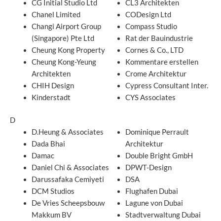
CG Initial Studio Ltd
CL3 Architekten
Chanel Limited
CODesign Ltd
Changi Airport Group
Compass Studio
(Singapore) Pte Ltd
Rat der Bauindustrie
Cheung Kong Property
Cornes & Co., LTD
Cheung Kong-Yeung
Kommentare erstellen
Architekten
Crome Architektur
CHIH Design
Cypress Consultant Inter.
Kinderstadt
CYS Associates
D
D.Heung & Associates
Dominique Perrault
Dada Bhai
Architektur
Damac
Double Bright GmbH
Daniel Chi & Associates
DPWT-Design
Darussafaka Cemiyeti
DSA
DCM Studios
Flughafen Dubai
De Vries Scheepsbouw
Lagune von Dubai
Makkum BV
Stadtverwaltung Dubai