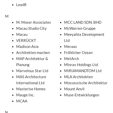
Lead8
M
M. Moser Associates
MCC LAND SDN. BHD
Macau Studio City
McWarren-Gruppe
Macau
Meeyahta Development
VERRÜCKT
Ltd
Madison Asia
Meraas
Architekten machen
Fröhlicher Ozean
MAP Architektur &
MetArch
Planung
Minrav Holdings Ltd
Marvelous Star Ltd
MIRIAMANDTOM Ltd
MAS Architecture
MLA Architekten
International Ltd
Mossessische Architektur
Masterise Homes
Mount Anvil
Mauge Inc.
Muse-Entwicklungen
MCAA
N