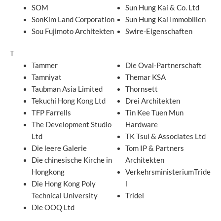
SOM
Sun Hung Kai & Co. Ltd
SonKim Land Corporation
Sun Hung Kai Immobilien
Sou Fujimoto Architekten
Swire-Eigenschaften
T
Tammer
Die Oval-Partnerschaft
Tamniyat
Themar KSA
Taubman Asia Limited
Thornsett
Tekuchi Hong Kong Ltd
Drei Architekten
TFP Farrells
Tin Kee Tuen Mun
The Development Studio
Hardware
Ltd
TK Tsui & Associates Ltd
Die leere Galerie
Tom IP & Partners
Die chinesische Kirche in
Architekten
Hongkong
VerkehrsministeriumTride
Die Hong Kong Poly
l
Technical University
Tridel
Die OOQ Ltd