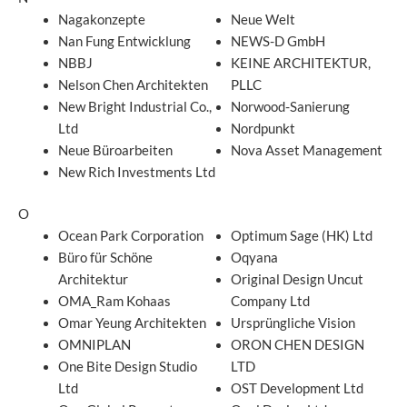
Nagakonzepte
Neue Welt
Nan Fung Entwicklung
NEWS-D GmbH
NBBJ
KEINE ARCHITEKTUR,
Nelson Chen Architekten
PLLC
New Bright Industrial Co.,
Norwood-Sanierung
Ltd
Nordpunkt
Neue Büroarbeiten
Nova Asset Management
New Rich Investments Ltd
O
Ocean Park Corporation
Optimum Sage (HK) Ltd
Büro für Schöne
Oqyana
Architektur
Original Design Uncut
OMA_Ram Kohaas
Company Ltd
Omar Yeung Architekten
Ursprüngliche Vision
OMNIPLAN
ORON CHEN DESIGN
One Bite Design Studio
LTD
Ltd
OST Development Ltd