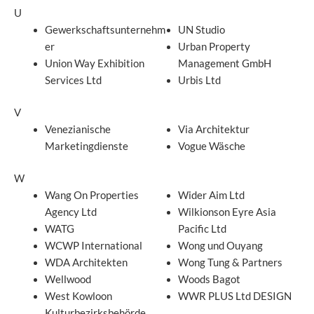
U
Gewerkschaftsunternehm
UN Studio
er
Urban Property
Union Way Exhibition
Management GmbH
Services Ltd
Urbis Ltd
V
Venezianische
Via Architektur
Marketingdienste
Vogue Wäsche
W
Wang On Properties
Wider Aim Ltd
Agency Ltd
Wilkionson Eyre Asia
WATG
Pacific Ltd
WCWP International
Wong und Ouyang
WDA Architekten
Wong Tung & Partners
Wellwood
Woods Bagot
West Kowloon
WWR PLUS Ltd DESIGN
Kulturbezirksbehörde