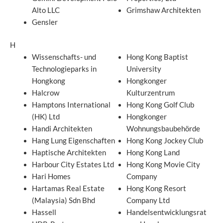
Alto LLC
Grimshaw Architekten
Gensler
H
Wissenschafts- und
Hong Kong Baptist
Technologieparks in
University
Hongkong
Hongkonger
Halcrow
Kulturzentrum
Hamptons International
Hong Kong Golf Club
(HK) Ltd
Hongkonger
Handi Architekten
Wohnungsbaubehörde
Hang Lung Eigenschaften
Hong Kong Jockey Club
Haptische Architekten
Hong Kong Land
Harbour City Estates Ltd
Hong Kong Movie City
Hari Homes
Company
Hartamas Real Estate
Hong Kong Resort
(Malaysia) Sdn Bhd
Company Ltd
Hassell
Handelsentwicklungsrat