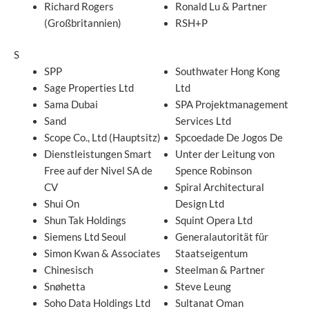
Richard Rogers
Ronald Lu & Partner
(Großbritannien)
RSH+P
S
SPP
Southwater Hong Kong
Sage Properties Ltd
Ltd
Sama Dubai
SPA Projektmanagement
Sand
Services Ltd
Scope Co., Ltd (Hauptsitz)
Spcoedade De Jogos De
Dienstleistungen Smart
Unter der Leitung von
Free auf der Nivel SA de
Spence Robinson
CV
Spiral Architectural
Shui On
Design Ltd
Shun Tak Holdings
Squint Opera Ltd
Siemens Ltd Seoul
Generalautorität für
Simon Kwan & Associates
Staatseigentum
Chinesisch
Steelman & Partner
Snøhetta
Steve Leung
Soho Data Holdings Ltd
Sultanat Oman