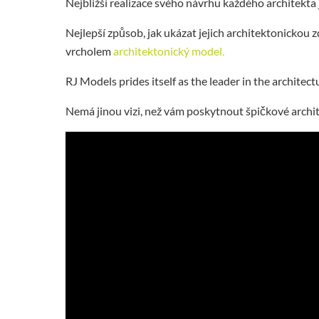
Nejbližší realizace svého návrhu každého architek
Nejlepší způsob, jak ukázat jejich architektonickou
vrcholem
architektonický model.
RJ Models prides itself as the leader in the archite
Nemá jinou vizi, než vám poskytnout špičkové arch