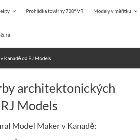
jekty
Prohlídka továrny 720° VR
Modely v měřítku
ožura
ů v Kanadě od RJ Models
rby architektonických
 RJ Models
tural Model Maker v Kanadě: