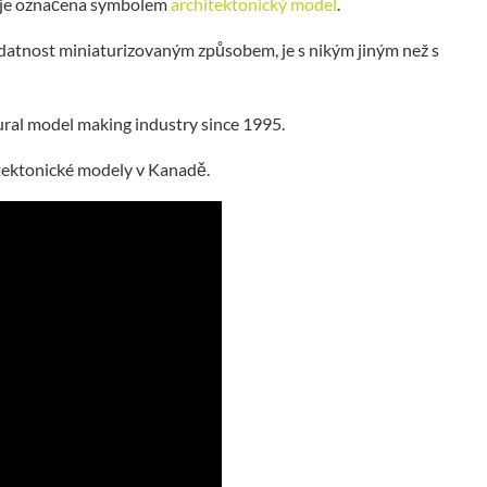
ta je označena symbolem
architektonický model
.
 zdatnost miniaturizovaným způsobem, je s nikým jiným než s
ctural model making industry since 1995.
itektonické modely v Kanadě.