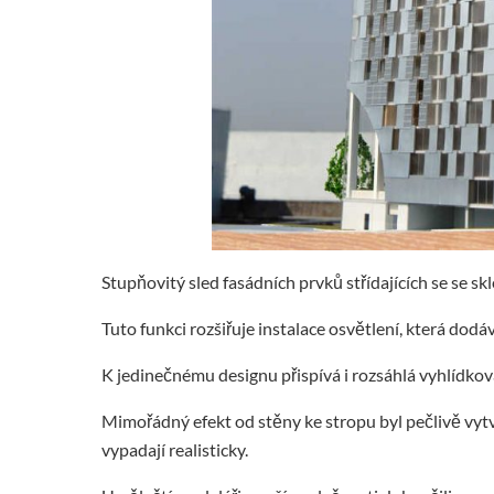
Stupňovitý sled fasádních prvků střídajících se se 
Tuto funkci rozšiřuje instalace osvětlení, která dodáv
K jedinečnému designu přispívá i rozsáhlá vyhlídkov
Mimořádný efekt od stěny ke stropu byl pečlivě vyt
vypadají realisticky.