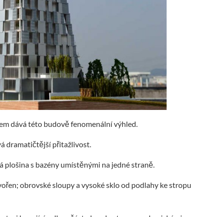
sklem dává této budově fenomenální výhled.
á dramatičtější přitažlivost.
á plošina s bazény umístěnými na jedné straně.
vořen; obrovské sloupy a vysoké sklo od podlahy ke stropu