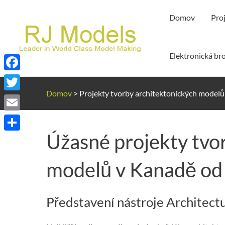
Přeskočit
Domov
Pro
na
obsah
Elektronická br
Facebook
Domov
>
Projekty tvorby architektonických model
Twitter
Email
Úžasné projekty tvo
Share
modelů v Kanadě od
Představení nástroje Architec