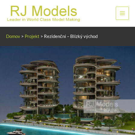
Přeskočit
na
Hlavn
obsah
men
Domov
>
Projekt
>
Rezidenční – Blízký východ