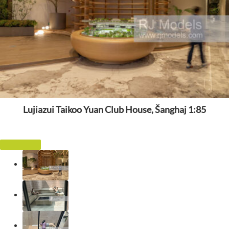
Lujiazui Taikoo Yuan Club House, Šanghaj 1:85