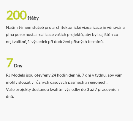
200
štáby
Našim týmem služeb pro architektonické vizualizace je věnována
plná pozornost a realizace vašich projektů, aby byl zajištěn co
nejkvalitnější výsledek při dodržení přísných termínů.
7
Dny
RJ Models jsou otevřeny 24 hodin denně, 7 dní v týdnu, aby vám
mohly sloužit v různých časových pásmech a regionech.
Vaše projekty dostanou kvalitní výsledky do 3 až 7 pracovních
dnů.