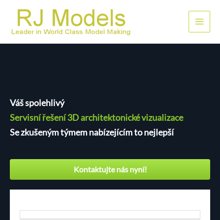
Přeskočit
na
Hlavn
obsah
men
Váš spolehlivý
Servisní řešení 3D architektonické vizualizace
Se zkušeným týmem nabízejícím to nejlepší
Kontaktujte nás nyní!