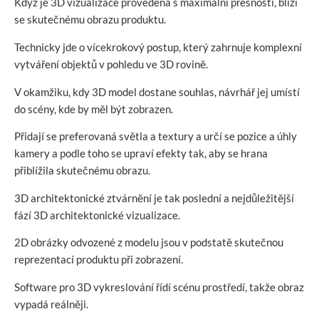
Když je 3D vizualizace provedena s maximální přesností, blíží
se skutečnému obrazu produktu.
Technicky jde o vícekrokový postup, který zahrnuje komplexní
vytváření objektů v pohledu ve 3D rovině.
V okamžiku, kdy 3D model dostane souhlas, návrhář jej umístí
do scény, kde by měl být zobrazen.
Přidají se preferovaná světla a textury a určí se pozice a úhly
kamery a podle toho se upraví efekty tak, aby se hrana
přiblížila skutečnému obrazu.
3D architektonické ztvárnění je tak poslední a nejdůležitější
fází 3D architektonické vizualizace.
2D obrázky odvozené z modelu jsou v podstatě skutečnou
reprezentací produktu při zobrazení.
Software pro 3D vykreslování řídí scénu prostředí, takže obraz
vypadá reálněji.