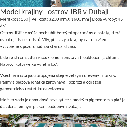
Model krajiny - ostrov JBR v Dubaji
Měřítko:1: 150 | Velikost: 3200 mm X 1600 mm | Doba výroby: 45
dní
Ostrov JBR se může pochlubit četnými apartmány a hotely, které
uspokojí tisíce turistů. Vily, přístavy a krajiny na tom všem
vytvořené s pozoruhodnou standardizací.
Lidé se shromažďují v soukromém přístavišti obklopeni jachtami.
Naproti kotví velká výletní loď.
Všechna místa jsou propojena stejně velkými dřevěnými prkny.
Palmy a plážová lehátka zarovnávají pobřeží a odrážejí
geometrickou estetiku developera.
Mořská voda je epoxidová pryskyřice s modrým pigmentem a pláž je
dlážděna jemným pískem podobným Dubaji.