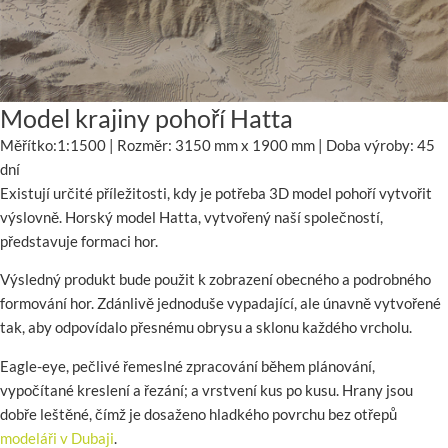
Model krajiny pohoří Hatta
Měřítko:1:1500 | Rozměr: 3150 mm x 1900 mm | Doba výroby: 45
dní
Existují určité příležitosti, kdy je potřeba 3D model pohoří vytvořit
výslovně. Horský model Hatta, vytvořený naší společností,
představuje formaci hor.
Výsledný produkt bude použit k zobrazení obecného a podrobného
formování hor. Zdánlivě jednoduše vypadající, ale únavně vytvořené
tak, aby odpovídalo přesnému obrysu a sklonu každého vrcholu.
Eagle-eye, pečlivé řemeslné zpracování během plánování,
vypočítané kreslení a řezání; a vrstvení kus po kusu. Hrany jsou
dobře leštěné, čímž je dosaženo hladkého povrchu bez otřepů
modeláři v Dubaji
.