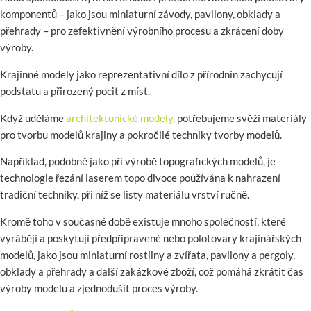
komponentů – jako jsou miniaturní závody, pavilony, obklady a
přehrady – pro zefektivnění výrobního procesu a zkrácení doby
výroby.
Krajinné modely jako reprezentativní dílo z přírodnin zachycují
podstatu a přirozený pocit z míst.
Když uděláme
architektonické modely,
potřebujeme svěží materiály
pro tvorbu modelů krajiny a pokročilé techniky tvorby modelů.
Například, podobně jako při výrobě topografických modelů, je
technologie řezání laserem topo divoce používána k nahrazení
tradiční techniky, při níž se listy materiálu vrství ručně.
Kromě toho v současné době existuje mnoho společností, které
vyrábějí a poskytují předpřipravené nebo polotovary krajinářských
modelů, jako jsou miniaturní rostliny a zvířata, pavilony a pergoly,
obklady a přehrady a další zakázkové zboží, což pomáhá zkrátit čas
výroby modelu a zjednodušit proces výroby.