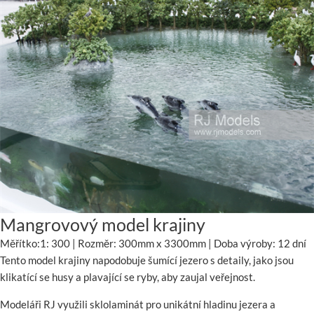
Mangrovový model krajiny
Měřítko:1: 300 | Rozměr: 300mm x 3300mm | Doba výroby: 12 dní
Tento model krajiny napodobuje šumící jezero s detaily, jako jsou
klikatící se husy a plavající se ryby, aby zaujal veřejnost.
Modeláři RJ využili sklolaminát pro unikátní hladinu jezera a