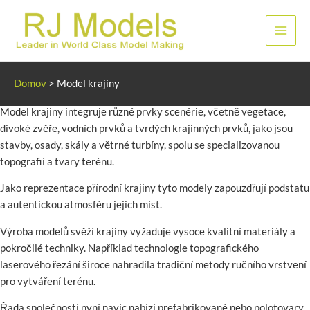
Přeskočit
na
Hlavn
obsah
men
Model krajiny
Domov
>
Model krajiny
Model krajiny integruje různé prvky scenérie, včetně vegetace,
divoké zvěře, vodních prvků a tvrdých krajinných prvků, jako jsou
stavby, osady, skály a větrné turbíny, spolu se specializovanou
topografií a tvary terénu.
Jako reprezentace přírodní krajiny tyto modely zapouzdřují podstatu
a autentickou atmosféru jejich míst.
Výroba modelů svěží krajiny vyžaduje vysoce kvalitní materiály a
pokročilé techniky. Například technologie topografického
laserového řezání široce nahradila tradiční metody ručního vrstvení
pro vytváření terénu.
Řada společností nyní navíc nabízí prefabrikované nebo polotovary