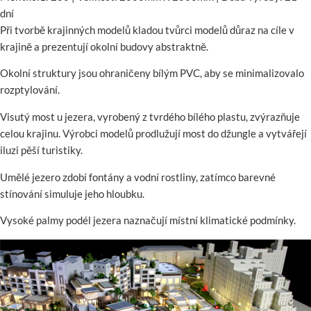
dní
Při tvorbě krajinných modelů kladou tvůrci modelů důraz na cíle v
krajině a prezentují okolní budovy abstraktně.
Okolní struktury jsou ohraničeny bílým PVC, aby se minimalizovalo
rozptylování.
Visutý most u jezera, vyrobený z tvrdého bílého plastu, zvýrazňuje
celou krajinu. Výrobci modelů prodlužují most do džungle a vytvářejí
iluzi pěší turistiky.
Umělé jezero zdobí fontány a vodní rostliny, zatímco barevné
stínování simuluje jeho hloubku.
Vysoké palmy podél jezera naznačují místní klimatické podmínky.