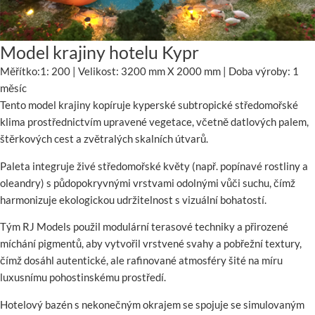
Model krajiny hotelu Kypr
Měřítko:1: 200 | Velikost: 3200 mm X 2000 mm | Doba výroby: 1
měsíc
Tento model krajiny kopíruje kyperské subtropické středomořské
klima prostřednictvím upravené vegetace, včetně datlových palem,
štěrkových cest a zvětralých skalních útvarů.
Paleta integruje živé středomořské květy (např. popínavé rostliny a
oleandry) s půdopokryvnými vrstvami odolnými vůči suchu, čímž
harmonizuje ekologickou udržitelnost s vizuální bohatostí.
Tým RJ Models použil modulární terasové techniky a přirozené
míchání pigmentů, aby vytvořil vrstvené svahy a pobřežní textury,
čímž dosáhl autentické, ale rafinované atmosféry šité na míru
luxusnímu pohostinskému prostředí.
Hotelový bazén s nekonečným okrajem se spojuje se simulovaným