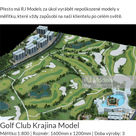
Přesto má RJ Models za úkol vyrábět nepoškozené modely v
měřítku, které vždy zapůsobí na naši klientelu po celém světě.
Golf Club Krajina Model
Měřítko:1:800 | Rozměr: 1600mm x 1200mm | Doba výroby: 3