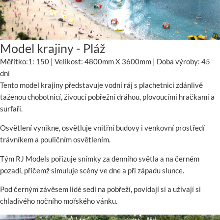
Model krajiny - Pláž
Měřítko:1: 150 | Velikost: 4800mm X 3600mm | Doba výroby: 45
dní
Tento model krajiny představuje vodní ráj s plachetnicí zdánlivě
taženou chobotnicí, živoucí pobřežní dráhou, plovoucími hračkami a
surfaři.
Osvětlení vynikne, osvětluje vnitřní budovy i venkovní prostředí
trávníkem a pouličním osvětlením.
Tým RJ Models pořizuje snímky za denního světla a na černém
pozadí, přičemž simuluje scény ve dne a při západu slunce.
Pod černým závěsem lidé sedí na pobřeží, povídají si a užívají si
chladivého nočního mořského vánku.