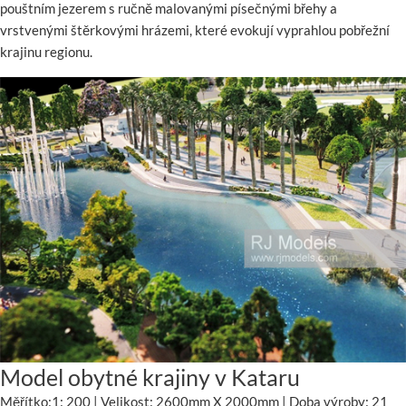
pouštním jezerem s ručně malovanými písečnými břehy a
vrstvenými štěrkovými hrázemi, které evokují vyprahlou pobřežní
krajinu regionu.
Model obytné krajiny v Kataru
Měřítko:1: 200 | Velikost: 2600mm X 2000mm | Doba výroby: 21