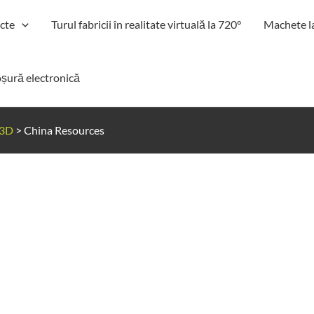
cte
Turul fabricii în realitate virtuală la 720°
Machete l
șură electronică
 3D
>
China Resources