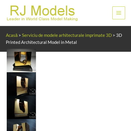
Sari
la
Meni
conținut
princ
Acasă
>
Serviciu de modele arhitecturale imprimate 3D
>
3D
Printed Architectural Model in Metal