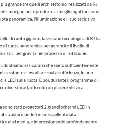
iù grande tra quelli architettonici realizzati da RJ,
le impegno per riprodurre al meglio ogni funzione.
uota panoramica, l'illuminazione e il suo esclusivo
dello di ruota gigante, la sezione tecnologica di RJ ha
 di ruota panoramica per garantire il livello di
uristici per gravità nel processo di rotazione.
nti, dobbiamo assicurarci che siano sufficientemente
ca rotante e installare cavi a sufficienza, in uno
uci a LED sulla ruota. E poi, durante il programma di
e diversificati, offrendo un piacere visivo al
 sono stati progettati 2 grandi schermi LED in
ati, trasformandoli in un eccellente sito
ità e altri media, e impressionando profondamente