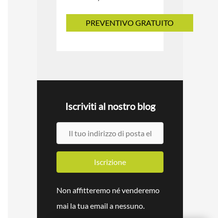
Iscriviti al nostro blog
I
l
t
Iscrizione
u
Non affitteremo né venderemo
o
mai la tua email a nessuno.
i