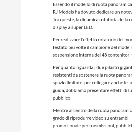
Essendo il modello di ruota panoramica p
RJ Models ha dovuto dedicare un notevo
Tra queste, la dinamica rotatoria della r
display a super LED.
Per realizzare l'effetto rotatorio del mo
testato più volte il campione del modello
sospensione interna dei 48 contenitori t
Per quanto riguarda i due pilastri giga
resistenti da sostenere la ruota panorami
spazio limitato, per collegare anche le l
guida, dobbiamo presentare effetti di luc
pubblico.
Mentre al centro della ruota panoramica
grado di riprodurre video su entrambi i l
promozionale per trasmissioni, pubblic