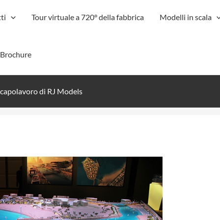
ti
Tour virtuale a 720° della fabbrica
Modelli in scala
-Brochure
 capolavoro di RJ Models