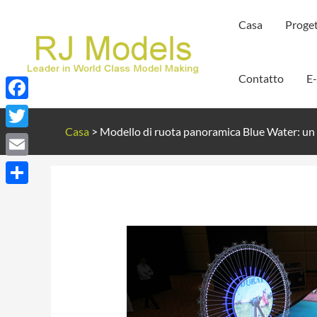
Vai
Casa
Proget
al
contenuto
Contatto
E
Facebook
Casa
>
Modello di ruota panoramica Blue Water: un
Twitter
Email
Condividi