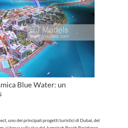
amica Blue Water: un
s
t, uno dei principali progetti turistici di Dubai, del
am, si trova sulla riva del Jumeirah Beach Residence.