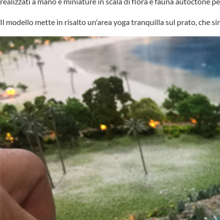
realizzati a mano e miniature in scala di flora e fauna autoctone pe
Il modello mette in risalto un'area yoga tranquilla sul prato, ch