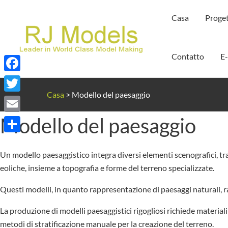
Vai
Casa
Proget
al
contenuto
Contatto
E
Facebook
Casa
>
Modello del paesaggio
Twitter
Modello del paesaggio
Email
Condividi
Un modello paesaggistico integra diversi elementi scenografici, tra
eoliche, insieme a topografia e forme del terreno specializzate.
Questi modelli, in quanto rappresentazione di paesaggi naturali, ra
La produzione di modelli paesaggistici rigogliosi richiede materiali
metodi di stratificazione manuale per la creazione del terreno.