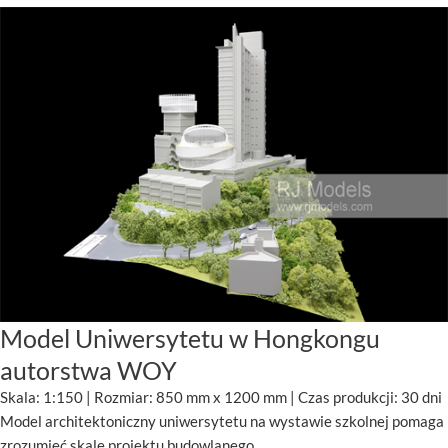
Model Uniwersytetu w Hongkongu
autorstwa WOY
Skala: 1:150 | Rozmiar: 850 mm x 1200 mm | Czas produkcji: 30 dni
Model architektoniczny uniwersytetu na wystawie szkolnej pomaga
zrozumieć skalę projektu budowlanego.