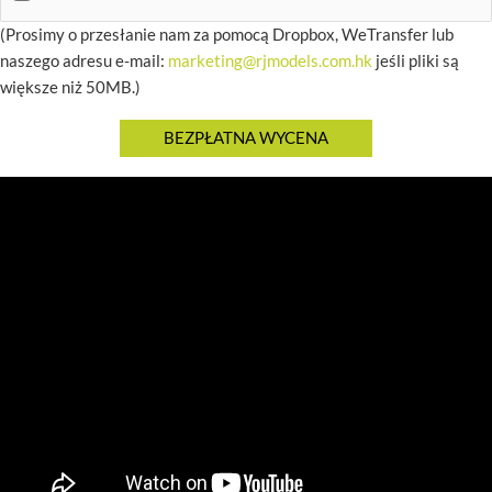
(Prosimy o przesłanie nam za pomocą Dropbox, WeTransfer lub
naszego adresu e-mail:
marketing@rjmodels.com.hk
jeśli pliki są
większe niż 50MB.)