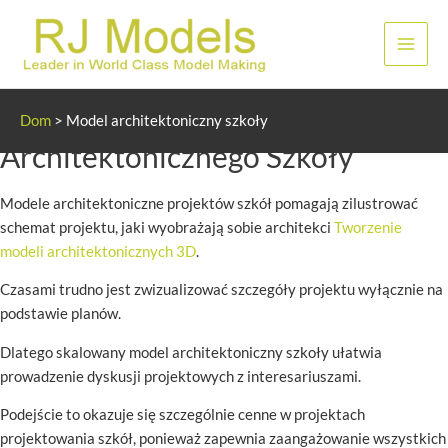
Przejdź
do
Men
treści
głów
Model Projektu
Dom
>
Model architektoniczny szkoły
Architektonicznego Szkoły
Modele architektoniczne projektów szkół pomagają zilustrować
schemat projektu, jaki wyobrażają sobie architekci
Tworzenie
modeli architektonicznych 3D
.
Czasami trudno jest zwizualizować szczegóły projektu wyłącznie na
podstawie planów.
Dlatego skalowany model architektoniczny szkoły ułatwia
prowadzenie dyskusji projektowych z interesariuszami.
Podejście to okazuje się szczególnie cenne w projektach
projektowania szkół, ponieważ zapewnia zaangażowanie wszystkich