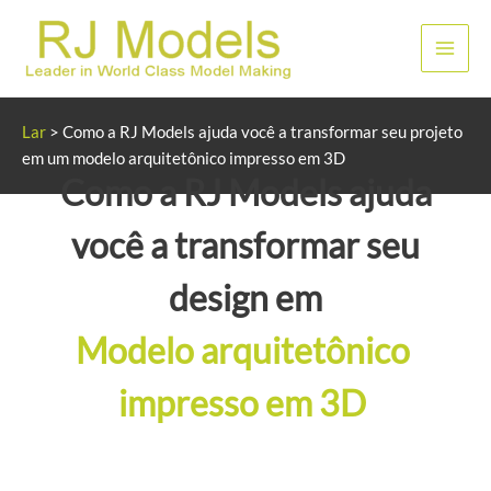
Skip
to
Men
content
princ
Lar
>
Como a RJ Models ajuda você a transformar seu projeto
em um modelo arquitetônico impresso em 3D
Como a RJ Models ajuda
você a transformar seu
design em
Modelo arquitetônico
impresso em 3D