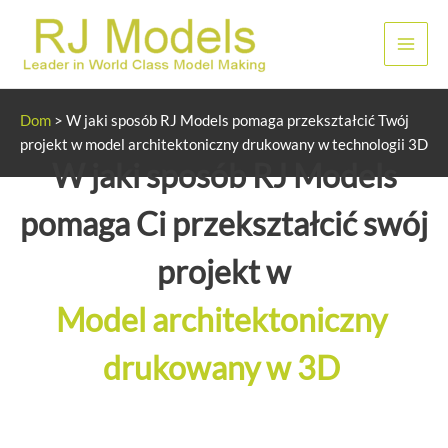
Przejdź
do
Men
treści
głów
Dom
>
W jaki sposób RJ Models pomaga przekształcić Twój
projekt w model architektoniczny drukowany w technologii 3D
W jaki sposób RJ Models
pomaga Ci przekształcić swój
projekt w
Model architektoniczny
drukowany w 3D