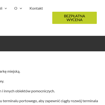
li
O
Kontakt
BEZPŁATNA
WYCENA
arkę miejską.
wy.
h i innych obiektów pomocniczych.
u terminalu portowego, aby zapewnić ciągły rozwój terminala