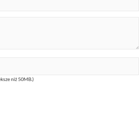
iększe niż 50MB.)