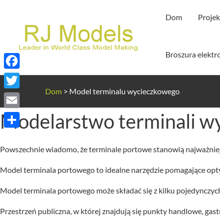
Przejdź
Dom
Proje
do
treści
Broszura elektr
Facebook
Dom
>
Model terminalu wycieczkowego
Twitter
Modelarstwo terminali w
Email
Share
Powszechnie wiadomo, że terminale portowe stanowią najważniejs
Model terminala portowego to idealne narzędzie pomagające opty
Model terminala portowego może składać się z kilku pojedynczyc
Przestrzeń publiczna, w której znajdują się punkty handlowe, ga