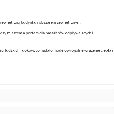
ą wewnętrzną budynku i obszarem zewnętrznym.
iędzy miastem a portem dla pasażerów odpływających i
i ludzkich i doków, co nadało modelowi ogólne wrażenie ciepła i