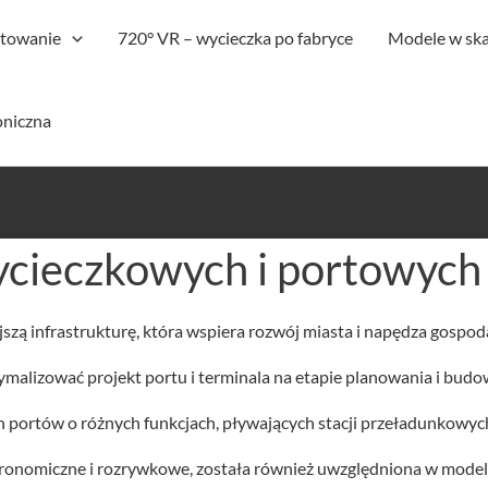
ktowanie
720° VR – wycieczka po fabryce
Modele w ska
oniczna
ycieczkowych i portowych
zą infrastrukturę, która wspiera rozwój miasta i napędza gospod
malizować projekt portu i terminala na etapie planowania i budo
h portów o różnych funkcjach, pływających stacji przeładunkowyc
stronomiczne i rozrywkowe, została również uwzględniona w model