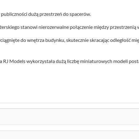
 publiczności dużą przestrzeń do spacerów.
ażerskiego stanowi nierozerwalne połączenie między przestrzeni
wciągnięte do wnętrza budynku, skutecznie skracając odległość m
a RJ Models wykorzystała dużą liczbę miniaturowych modeli postac