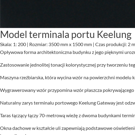
Model terminala portu Keelung
Skala: 1: 200 | Rozmiar: 3500 mm x 1500 mm | Czas produkcji: 2 m
Opływowa forma architektoniczna budynku z jego pięknymi urozm
Zastosowanie jednolitej tonacji kolorystycznej przy tworzeniu teg
Maszyna rzeźbiarska, która wycina wzór na powierzchni modelu 
Wygrawerowany wzór przypomina wzór płaszcza pokrywającego mode
Naturalny zarys terminalu portowego Keelung Gateway jest odzw
Taras łączący łączy 70-metrową wieżę z dwoma budynkami termin
Okna dachowe w kształcie uli zapewniają podstawowe oświetlenie, 