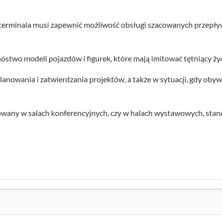
 terminala musi zapewnić możliwość obsługi szacowanych przep
stwo modeli pojazdów i figurek, które mają imitować tętniący ży
nowania i zatwierdzania projektów, a także w sytuacji, gdy obyw
towany w salach konferencyjnych, czy w halach wystawowych, sta