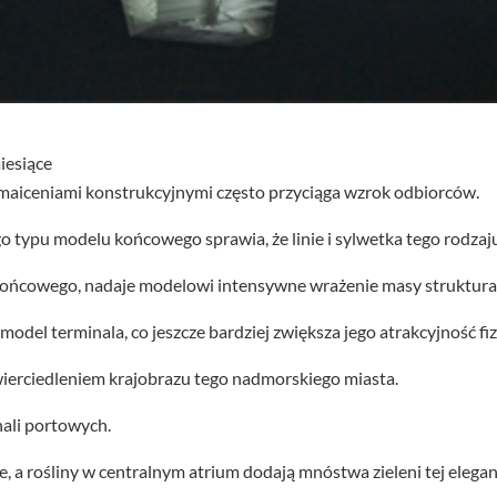
iesiące
aiceniami konstrukcyjnymi często przyciąga wzrok odbiorców.
o typu modelu końcowego sprawia, że linie i sylwetka tego rodzaju 
końcowego, nadaje modelowi intensywne wrażenie masy struktural
l terminala, co jeszcze bardziej zwiększa jego atrakcyjność fiz
ierciedleniem krajobrazu tego nadmorskiego miasta.
ali portowych.
a rośliny w centralnym atrium dodają mnóstwa zieleni tej eleganck