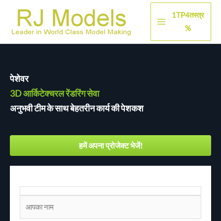
सामग्री
1TP4तस्त्र
पर
मुख्य
%
जाएं
मेन्यू
पेशेवर
3D आर्किटेक्चरल रेंडरिंग सेवा
अनुभवी टीम के साथ बेहतरीन कार्य की पेशकश
हमें अपना प्रोजेक्ट भेजें!