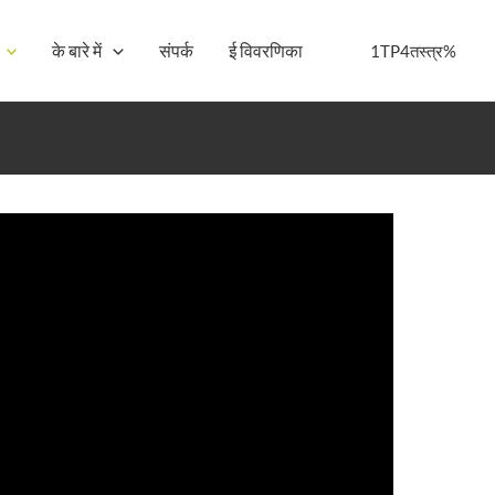
के बारे में
संपर्क
ई विवरणिका
1TP4तस्त्र%