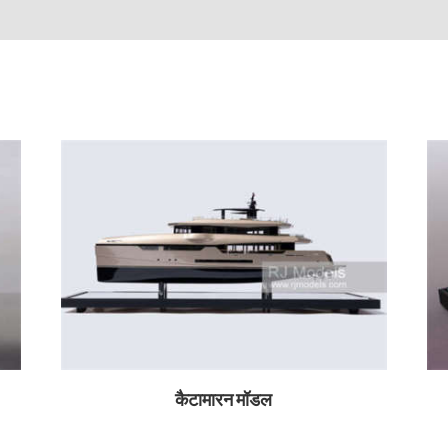
कैटामारन मॉडल