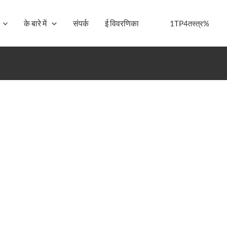
के बारे में
संपर्क
ई विवरणिका
1TP4तस्त्र%