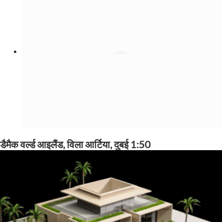
डैमैक वर्ल्ड आइलैंड, विला आर्टिया, दुबई 1:50