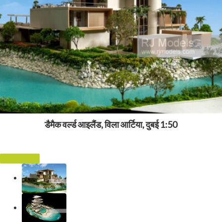
डैमैक वर्ल्ड आइलैंड, विला आर्टिया, दुबई 1:50